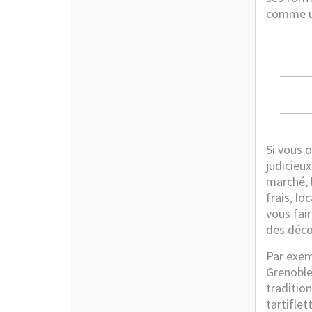
comme un
Si vous 
judicieux
marché, l
frais, l
vous fai
des déco
Par exem
Grenobl
tradition
tartiflet