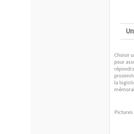
Un
Choisir 
pour assu
répondra
proximit
la logis
mémorabl
Pictures