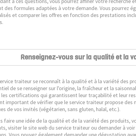
dant à ces questions, vous pourrez affiner votre recherche et 
t des formules adaptées à votre demande. Vous pourrez é
lisés et comparer les offres en fonction des prestations incl
s.
Renseignez-vous sur la qualité et la v
rvice traiteur se reconnaît à la qualité et à la variété des prod
tiel de se renseigner sur l'origine, la fraîcheur et la saisonna
 les certifications qui garantissent leur traçabilité et leur re
t important de vérifier que le service traiteur propose de
es de vos invités (végétarien, sans gluten, halal, etc.).
 faire une idée de la qualité et de la variété des produits, v
ts, visiter le site web du service traiteur ou demander à voi
ions. Vous pouvez également demander une dégustation avan