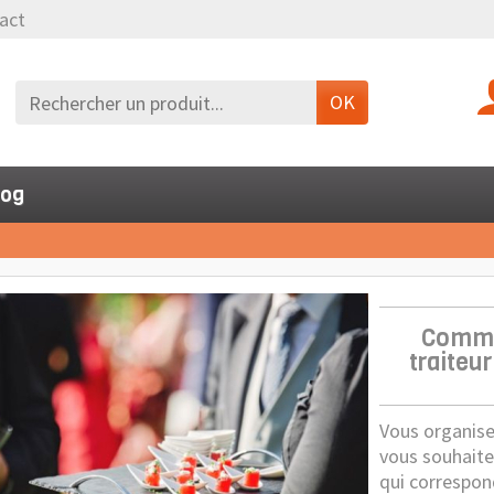
act
OK
log
Commen
traiteu
Vous organise
vous souhaitez
qui correspon