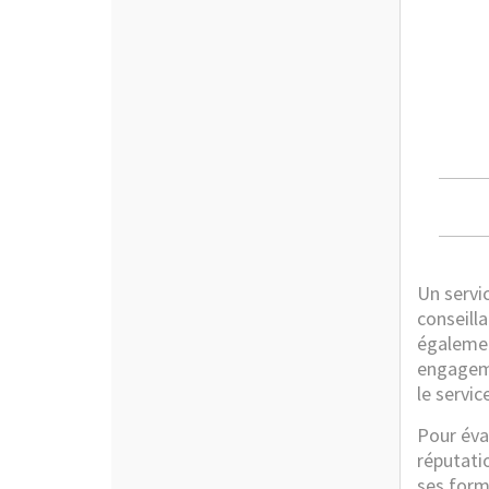
Un servi
conseilla
également
engageme
le servic
Pour éval
réputati
ses form