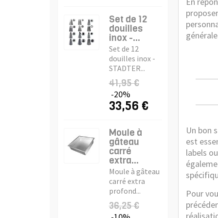
En répon
proposen
Set de 12
personna
douilles
générale
inox -...
Set de 12
douilles inox -
STADTER...
41,95 €
-20%
33,56 €
Un bon se
Moule à
gâteau
est essen
carré
labels ou
extra...
égalemen
Moule à gâteau
spécifiqu
carré extra
profond...
Pour vous
précéden
36,25 €
réalisat
-10%