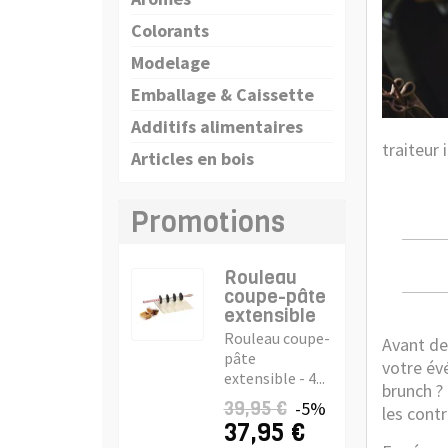
Colorants
Modelage
Emballage & Caissette
Additifs alimentaires
traiteur
Articles en bois
Promotions
Rouleau
coupe-pâte
extensible
Rouleau coupe-
Avant de 
pâte
votre év
extensible - 4...
brunch ?
39,95 €
-5%
les cont
37,95 €