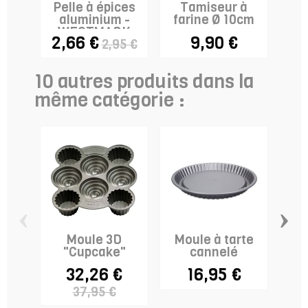
Pelle à épices
Tamiseur à
Sp
aluminium -
farine Ø 10cm
WESTMARK
2,66 €
9,90 €
2,95 €
10 autres produits dans la
même catégorie :
‹
›
Moule 3D
Moule à tarte
Mou
"Cupcake"
cannelé
r
"To
32,26 €
16,95 €
37,95 €