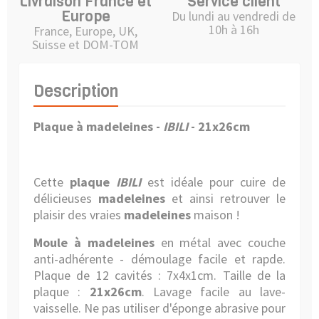
Livraison France et
Service client
Europe
Du lundi au vendredi de
10h à 16h
France, Europe, UK,
Suisse et DOM-TOM
Description
Plaque à madeleines
-
IBILI
- 21x26cm
Cette
plaque
IBILI
est idéale pour cuire de
délicieuses
madeleines
et ainsi retrouver le
plaisir des vraies
madeleines
maison !
Moule à madeleines
en métal avec couche
anti-adhérente - démoulage facile et rapde.
Plaque de 12 cavités : 7x4x1cm. Taille de la
plaque :
21x26cm
. Lavage facile au lave-
vaisselle. Ne pas utiliser d'éponge abrasive pour