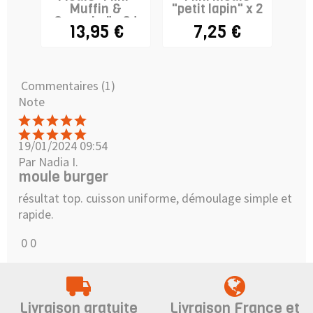
Muffin &
"petit lapin" x 2
Cupcake" - 24
13,95 €
7,25 €
5,
cavités
Commentaires (1)
Note
19/01/2024 09:54
Par Nadia I.
moule burger
résultat top. cuisson uniforme, démoulage simple et
rapide.
0
0
Livraison gratuite
Livraison France et