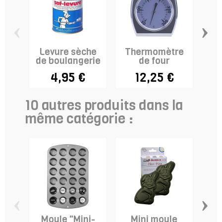
‹
›
Levure sèche
Thermomètre
C
de boulangerie
de four
4,95 €
12,25 €
10 autres produits dans la
même catégorie :
‹
›
Moule "Mini-
Mini moule
Mou