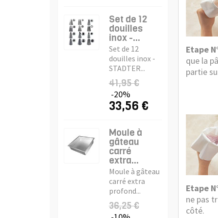
Set de 12
douilles
inox -...
Etape N°
Set de 12
douilles inox -
que la p
STADTER...
partie s
41,95 €
-20%
33,56 €
Moule à
gâteau
carré
extra...
Moule à gâteau
carré extra
Etape N°
profond...
ne pas t
36,25 €
côté.
-10%