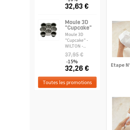
32,63 €
Moule 3D
"Cupcake"
Moule 3D
"Cupcake" -
WILTON -...
37,95 €
-15%
Etape N°
32,26 €
Toutes les promotions