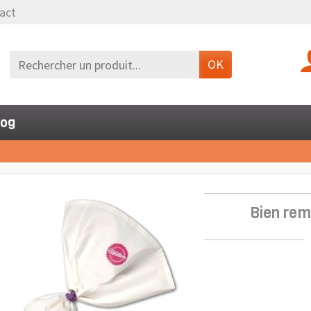
act
OK
log
Bien rem