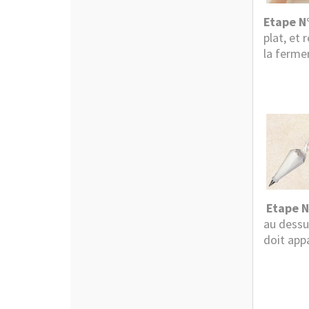
Etape N°
plat, et 
la ferme
Etape N
au dessus
doit app