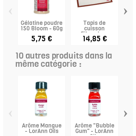
‹
›
Gélatine poudre
Tapis de
Bo
150 Bloom - 60g
cuisson
Fiberglass
5,75 €
14,85 €
10 autres produits dans la
même catégorie :
‹
›
Arôme Mangue
Arôme "Bubble
- LorAnn Oils
Gum" - LorAnn
"Bu