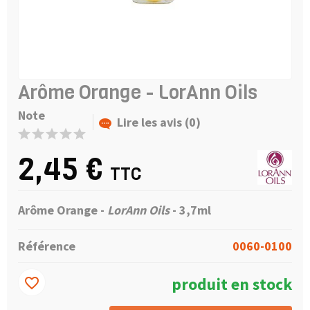
Arôme Orange - LorAnn Oils
Note
Lire les avis (0)
2,45 €
TTC
Arôme Orange -
LorAnn Oils
- 3,7ml
Référence
0060-0100
produit en stock
favorite_border