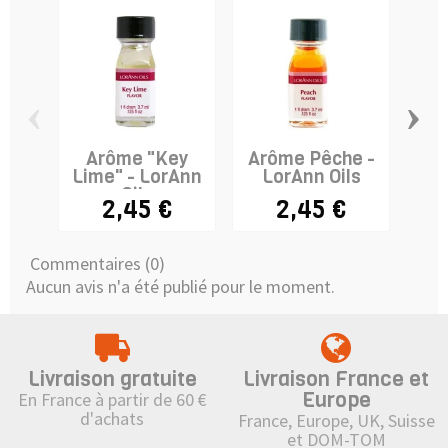
‹
›
Arôme "Key
Arôme Pêche -
Ar
Lime" - LorAnn
LorAnn Oils
Oils
2,45 €
2,45 €
Commentaires (0)
Aucun avis n'a été publié pour le moment.
Livraison gratuite
Livraison France et
Europe
En France à partir de 60 €
d'achats
France, Europe, UK, Suisse
et DOM-TOM