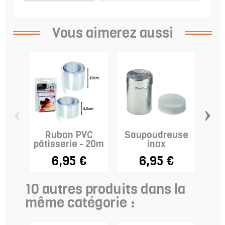
Vous aimerez aussi
‹
›
Ruban PVC
Saupoudreuse
Gri
pâtisserie - 20m
inox
av
su
6,95 €
6,95 €
10 autres produits dans la
même catégorie :