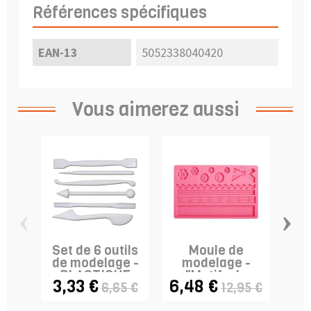
Références spécifiques
EAN-13
5052338040420
Vous aimerez aussi
‹
›
Set de 6 outils
Moule de
de modelage -
modelage -
PLASTIQUE
"Motifs de
"
3,33 €
6,48 €
0,
6,65 €
12,95 €
tissu" -...
dé