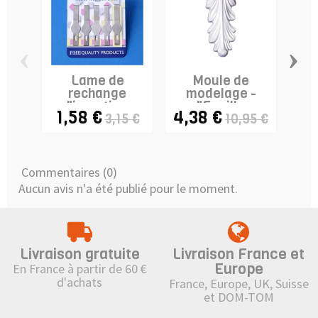
‹
›
Lame de
Moule de
rechange
modelage -
m
"insertion
"Feuille
"Sc
1,58 €
4,38 €
5,
3,15 €
10,95 €
ruban" pour...
d'Acanthe"
Commentaires (0)
Aucun avis n'a été publié pour le moment.
Livraison gratuite
Livraison France et
Europe
En France à partir de 60 €
d'achats
France, Europe, UK, Suisse
et DOM-TOM