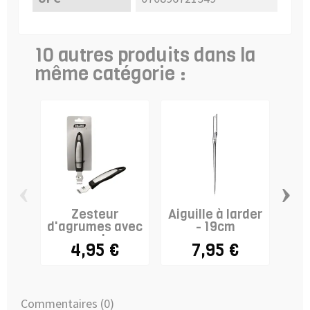
10 autres produits dans la
même catégorie :
‹
›
Zesteur
Aiguille à larder
Pel
d'agrumes avec
- 19cm
canneleur
4,95 €
7,95 €
Commentaires (0)