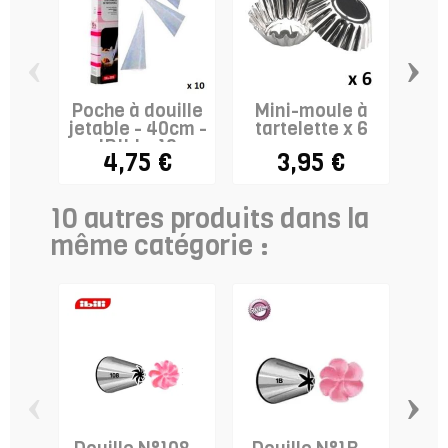
‹
›
Poche à douille
Mini-moule à
Gri
jetable - 40cm -
tartelette x 6
av
IBILI x 10
su
4,75 €
3,95 €
10 autres produits dans la
même catégorie :
‹
›