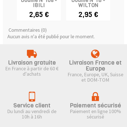
Douille N°108 -
Douille N°1B -
Dou
IBILI
WILTON
2,65 €
2,95 €
Commentaires (0)
Aucun avis n'a été publié pour le moment.
Livraison gratuite
Livraison France et
Europe
En France à partir de 60 €
d'achats
France, Europe, UK, Suisse
et DOM-TOM
Service client
Paiement sécurisé
Du lundi au vendredi de
Paiement en ligne 100%
10h à 16h
sécurisé