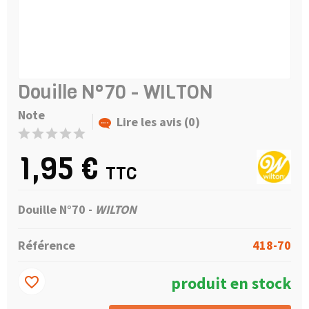
Douille N°70 - WILTON
Note
Lire les avis (0)
1,95 €
TTC
Douille N°70 -
WILTON
Référence
418-70
produit en stock
favorite_border