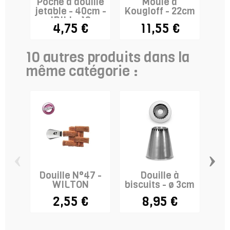
Poche à douille
Moule à
Lot
jetable - 40cm -
Kougloff - 22cm
co
IBILI x 10
4,75 €
11,55 €
10 autres produits dans la
même catégorie :
‹
›
Douille N°47 -
Douille à
Do
WILTON
biscuits - ø 3cm
2,55 €
8,95 €