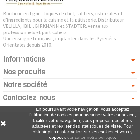
Boutique en ligne : toques de chef, tabliers, ustensiles et
d'ingrédients pour la cuisine et la pâtisserie. Distributeur
VELILLA, IBILI, BIRKMANN et STADTER. Vente aux
professionnels et particuliers.
Une enseigne française, implantée dans les Pyrénées-
Orientales depuis 2010.
Informations
Nos produits
Notre société
Contactez-nous
En poursuivant votre navigation, vous acceptez
l'utilisation de cookies pour sécuriser votre connexion,
faciliter votre navigation, vous proposer des offres
adaptées et réaliser des statistiques de visite. Pour
obtenir plus d'information sur les cookies et vous y
opposer,
consulter notre politique
.