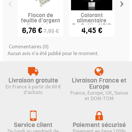
‹
›
Flocon de
Colorant
feuille d'argent
alimentaire
a
alimentaire -
ProGel® - NOIR
Pro
6,76 €
4,45 €
7,95 €
E174
Commentaires (0)
Aucun avis n'a été publié pour le moment.
Livraison gratuite
Livraison France et
Europe
En France à partir de 60 €
d'achats
France, Europe, UK, Suisse
et DOM-TOM
Service client
Paiement sécurisé
Du lundi au vendredi de
Paiement en ligne 100%