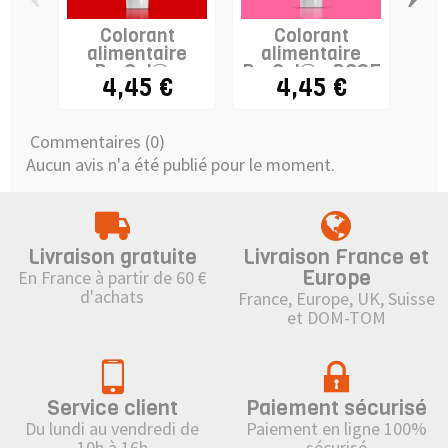
Colorant
Colorant
alimentaire
alimentaire
feu
ProGel® -
ProGel® - ROSE
al
4,45 €
4,45 €
6,
ROUGE
Commentaires (0)
Aucun avis n'a été publié pour le moment.
Livraison gratuite
Livraison France et
Europe
En France à partir de 60 €
d'achats
France, Europe, UK, Suisse
et DOM-TOM
Service client
Paiement sécurisé
Du lundi au vendredi de
Paiement en ligne 100%
10h à 16h
sécurisé