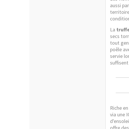
aussi pa
territoir
condition
La
truff
secs tor
tout gen
poêle ave
servie lo
suffisen
Riche en
via une 
d'ensole
offre des