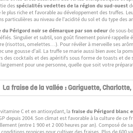
rtie des
spécialités vedettes de la région du sud-ouest
de
e le plus riche et favorable au développement des truffes. Leu
s particulières au niveau de l'acidité du sol et du type des ar
e du Périgord noir se démarque par son odeur
de sous-boi
réfiés. Singulier et subtil, son goût finement poivré rappell
re (risottos, omelettes…). Pour révéler à merveille ses arôm
c une gousse d'ail. La truffe se marie aussi bien avec la pom
rs des cocktails et des apéritifs sous forme de toasts et de s
t largement pour une personne, quelle que soit votre prépara
La fraise de la vallée : Gariguette, Charlott
 vitamine C et en antioxydant, la
fraise du Périgord blanc e
IGP depuis 2004. Son climat est favorable à la culture de ce f
illement (entre 1 900 et 2 000 heures par an). Composé de sab
 conditions propices pour cultiver des fraises. Plus de 600 va