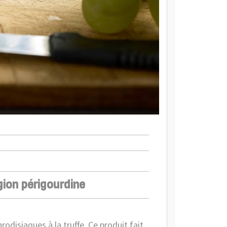
égion périgourdine
odisiaques à la truffe. Ce produit fait