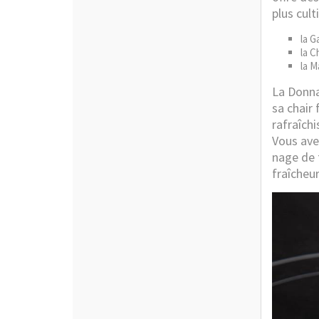
plus cult
la G
la C
la M
La Donna
sa chair
rafraîch
Vous avez
nage de 
fraîcheur