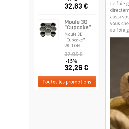
Le foie 
32,63 €
directem
aussi vo
Moule 3D
vous che
"Cupcake"
au foie g
Moule 3D
"Cupcake" -
WILTON -...
37,95 €
-15%
32,26 €
Toutes les promotions