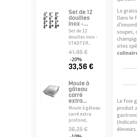
La grais
Set de 12
douilles
Dans le P
inox -...
d'innomb
Set de 12
soupes, 
douilles inox -
champign
STADTER...
sites spé
41,95 €
culinair
-20%
33,56 €
Moule à
gâteau
carré
extra...
Le foie 
produit 
Moule à gâteau
carré extra
gastrono
profond...
(Indicat
36,25 €
éleveurs.
-10%