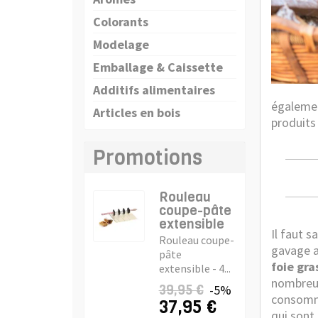
Colorants
Modelage
Emballage & Caissette
Additifs alimentaires
égalemen
Articles en bois
produits
Promotions
Rouleau
coupe-pâte
extensible
Il faut s
Rouleau coupe-
gavage a
pâte
foie gra
extensible - 4...
nombreux 
39,95 €
-5%
consommé
37,95 €
qui sont