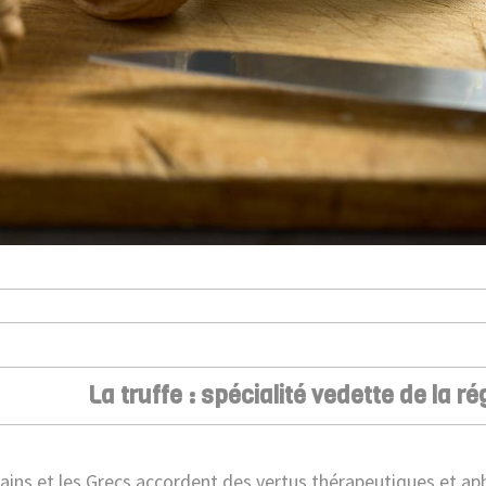
La truffe : spécialité vedette de la r
ins et les Grecs accordent des vertus thérapeutiques et aphr