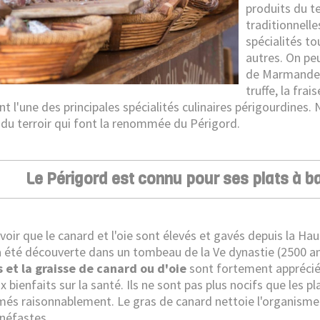
produits du te
traditionnelle
spécialités t
autres. On peu
de Marmande, 
truffe, la frai
t l'une des principales spécialités culinaires périgourdines
 du terroir qui font la renommée du Périgord.
Le Périgord est connu pour ses plats à b
avoir que le canard et l'oie sont élevés et gavés depuis la H
 été découverte dans un tombeau de la Ve dynastie (2500 an
s et la graisse de canard ou d'oie
sont fortement appréciés 
bienfaits sur la santé. Ils ne sont pas plus nocifs que les plat
s raisonnablement. Le gras de canard nettoie l'organisme 
 néfastes.