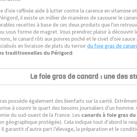
se d'oie raffinée aide à lutter contre la carence en vitamine 
érigord, il existe un millier de manières de savourer le canar
rables recettes à base de ces deux produits que l'on retrouv
ou sous forme de magret. Vous prendrez plaisir à découvrir l
ons, le canard rôti aux poivres poché et le civet d'oie sauc
cialisés en livraison de plats du terroir
du foie gras de canar
es traditionnelles du Périgord
.
Le foie gras de canard : une des s
gras possède également des bienfaits sur la santé. Extrêmem
arrive à couvrir le quart des besoins journaliers d'un homme.
mie du sud-ouest de la France. Les
canards à foie gras du
ion géographique protégée). Cela indique tout d'abord le res
 Il garantit d'autre part l'élevage, la préparation et le cond