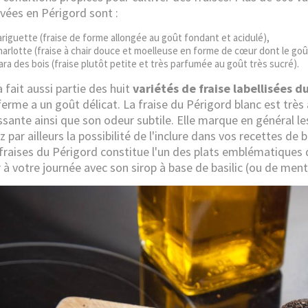
ivées en Périgord sont :
ariguette (fraise de forme allongée au goût fondant et acidulé),
harlotte (fraise à chair douce et moelleuse en forme de cœur dont le goû
ara des bois (fraise plutôt petite et très parfumée au goût très sucré).
 fait aussi partie des huit
variétés de fraise labellisées d
 ferme a un goût délicat. La fraise du Périgord blanc est très
issante ainsi que son odeur subtile. Elle marque en général l
 par ailleurs la possibilité de l'inclure dans vos recettes de
fraises du Périgord constitue l'un des plats emblématiques d
 à votre journée avec son sirop à base de basilic (ou de menth