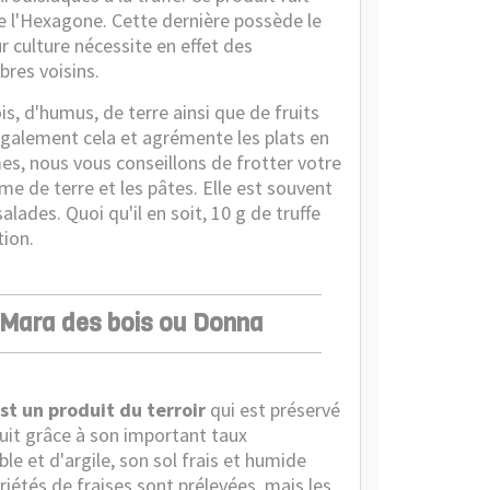
 l'Hexagone. Cette dernière possède le
r culture nécessite en effet des
bres voisins.
s, d'humus, de terre ainsi que de fruits
e également cela et agrémente les plats en
es, nous vous conseillons de frotter votre
me de terre et les pâtes. Elle est souvent
alades. Quoi qu'il en soit, 10 g de truffe
tion.
e, Mara des bois ou Donna
st un produit du terroir
qui est préservé
ruit grâce à son important taux
le et d'argile, son sol frais et humide
riétés de fraises sont prélevées, mais les