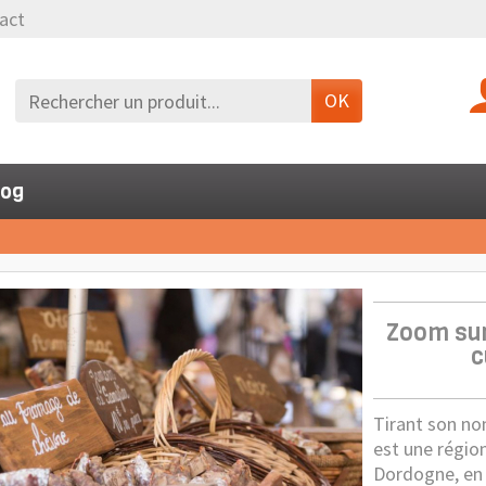
act
OK
log
Zoom sur
c
Tirant son nom
est une régio
Dordogne, en 