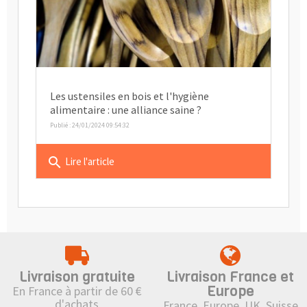
Les ustensiles en bois et l'hygiène
alimentaire : une alliance saine ?
Publié : 24/01/2024 09:54:32
search
Lire l'article
Livraison gratuite
Livraison France et
Europe
En France à partir de 60 €
d'achats
France, Europe, UK, Suisse