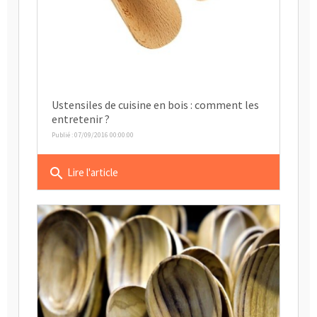
Ustensiles de cuisine en bois : comment les
entretenir ?
Publié : 07/09/2016 00:00:00
search
Lire l'article