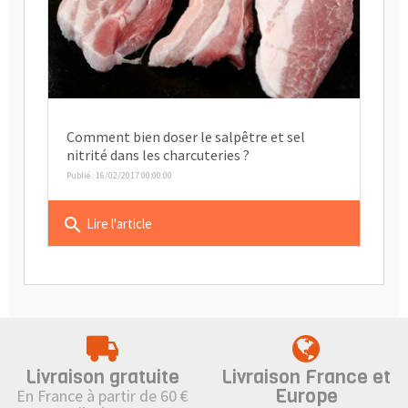
Comment bien doser le salpêtre et sel
nitrité dans les charcuteries ?
Publié : 16/02/2017 00:00:00
search
Lire l'article
Livraison gratuite
Livraison France et
Europe
En France à partir de 60 €