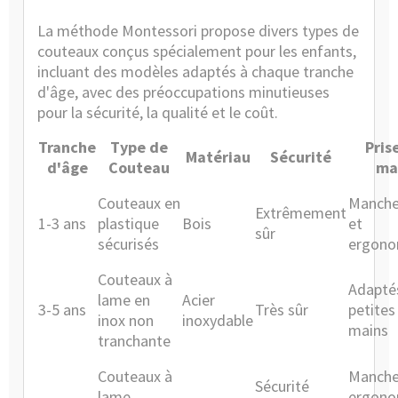
La méthode Montessori propose divers types de
couteaux conçus spécialement pour les enfants,
incluant des modèles adaptés à chaque tranche
d'âge, avec des préoccupations minutieuses
pour la sécurité, la qualité et le coût.
Tranche
Type de
Pris
Matériau
Sécurité
d'âge
Couteau
ma
Couteaux en
Manche
Extrêmement
1-3 ans
plastique
Bois
et
sûr
sécurisés
ergono
Couteaux à
Adapté
lame en
Acier
3-5 ans
Très sûr
petites
inox non
inoxydable
mains
tranchante
Couteaux à
Manch
Sécurité
lame
ergono