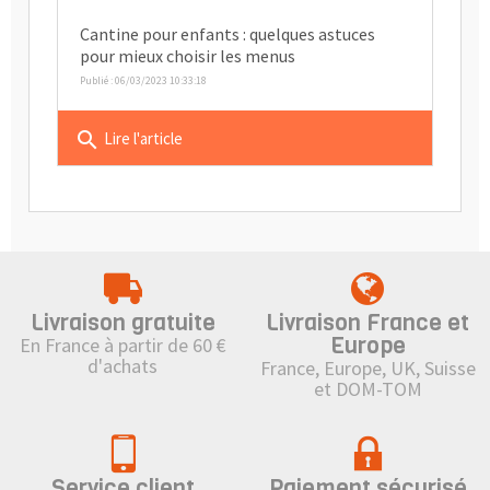
Cantine pour enfants : quelques astuces
pour mieux choisir les menus
Publié : 06/03/2023 10:33:18
search
Lire l'article
Livraison gratuite
Livraison France et
Europe
En France à partir de 60 €
d'achats
France, Europe, UK, Suisse
et DOM-TOM
Service client
Paiement sécurisé