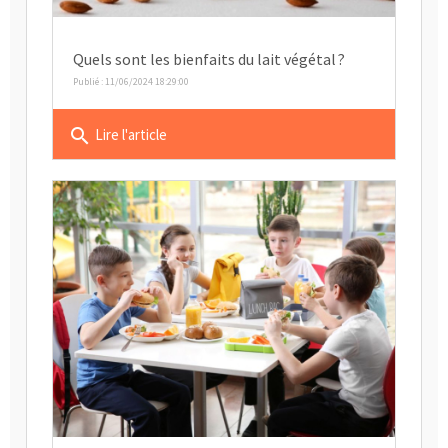
Quels sont les bienfaits du lait végétal ?
Publié : 11/06/2024 18:29:00
search
Lire l'article