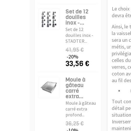
Le choix
Set de 12
devra êt
douilles
inox -...
Ainsi, le
Set de 12
la vaisse
douilles inox -
sera un 
STADTER...
métis, u
41,95 €
privilégi
-20%
celles du
33,56 €
verres, 
coton av
Moule à
au fil de
gâteau
carré
La 
extra...
Tout com
Moule à gâteau
détail pe
carré extra
situatio
profond...
Inverseme
36,25 €
mainteni
-10%