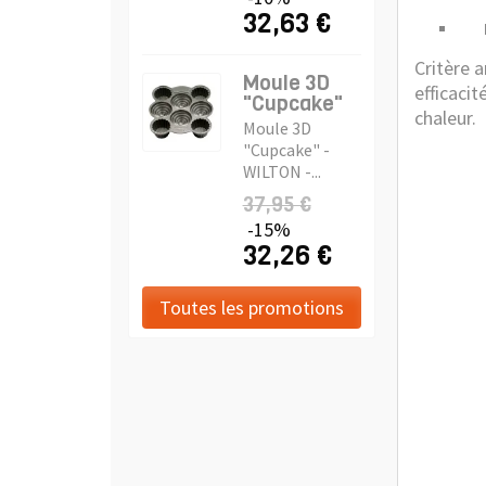
32,63 €
L’é
Critère a
Moule 3D
efficacit
"Cupcake"
chaleur.
Moule 3D
"Cupcake" -
WILTON -...
37,95 €
-15%
32,26 €
Toutes les promotions