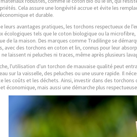
e matériaux robustes, comme le coton bio ou le lin, qui résis
opriétés. Cela assure une longévité accrue et évite les rempl
 économique et durable.
de leurs avantages pratiques, les torchons respectueux de l'
x écologiques tels que le coton biologique ou la microfibre,
que de la maison. Des marques comme
Tradilinge
se démarqu
s, avec des torchons en coton et lin, connus pour leur absorp
 ne laissent ni peluches ni traces, même après plusieurs lava
che, l'utilisation d'un torchon de mauvaise qualité peut e
'eau sur la vaisselle, des peluches ou une usure rapide. Il né
 les coûts et les déchets. Ainsi, investir dans des torchons
 et économique, mais aussi une démarche plus respectueuse