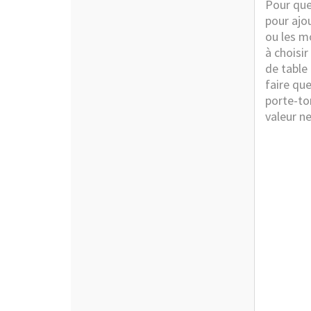
Pour que
pour ajou
ou les m
à choisi
de table 
faire qu
porte-to
valeur ne