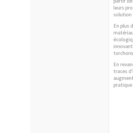
partir d
leurs pr
solution
En plus 
matériau
écologi
innovant
torchons
En revan
traces d
augmente
pratique