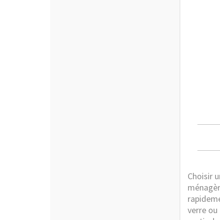
Choisir u
ménagère
rapideme
verre ou