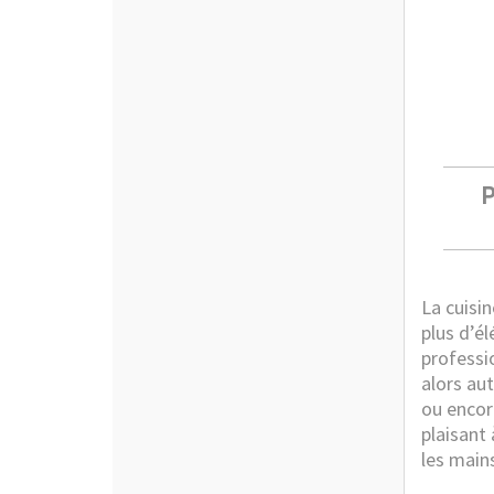
P
La cuisi
plus d’é
professi
alors aut
ou encor
plaisant
les mains