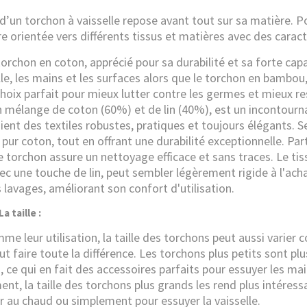
 d’un
torchon à vaisselle
repose avant tout sur sa matière. Po
re orientée vers différents tissus et matières avec des caract
 torchon en coton, apprécié pour sa durabilité et sa forte ca
lle, les mains et les surfaces alors que le torchon en bambou
choix parfait pour mieux lutter contre les germes et mieux r
n mélange de coton (60%) et de lin (40%), est un incontourn
aient des textiles robustes, pratiques et toujours élégants. 
 pur coton, tout en offrant une durabilité exceptionnelle. Par
ce torchon assure un nettoyage efficace et sans traces. Le 
ec une touche de lin, peut sembler légèrement rigide à l'achat
s lavages, améliorant son confort d'utilisation.
taille :
me leur utilisation, la taille des torchons peut aussi varier 
ut faire toute la différence. Les torchons plus petits sont p
n, ce qui en fait des accessoires parfaits pour essuyer les ma
nt, la taille des torchons plus grands les rend plus intéress
r au chaud ou simplement pour essuyer la vaisselle.