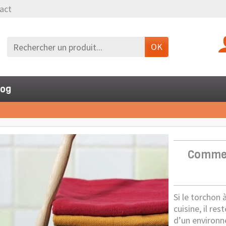
act
OK
log
Comment
Si le torchon 
cuisine, il r
d’un environn