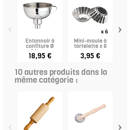
‹
›
Entonnoir à
Mini-moule à
confiture Ø
tartelette x 6
in
14cm +
tou
18,95 €
3,95 €
adaptateur
10 autres produits dans la
même catégorie :
‹
›