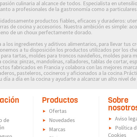
n culinaria al alcance de todos. Especialista en utensilios
 tanto a profesionales de la gastronomía como a particulares
osamente productos fiables, eficaces y duraderos: utensi
orras de cocina y accesorios. Nuestra ambición es simple: a
lleno de un choux perfectamente dorado.
 los ingredientes y aditivos alimentarios, para llevar tus c
nemos a tu disposición los productos utilizados por los che
s para tartas, moldes para troncos navideños, moldes para m
 cocina: pinzas, mandolinas, ralladores, tablas de cortar, es
s fabricados en Francia y colabora con las mejores marcas
deros, pasteleros, cocineros y aficionados a la cocina.Prácti
 día a día en la cocina y ayudarte a alcanzar un alto nivel de
ación
Productos
Sobre
nosotro
Ofertas
Aviso leg
o de
Novedades
ón
Política 
Marcas
Cookies
eguro