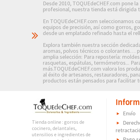
Desde 2010, TOQUEdeCHEF.com pone la pasió
profesional, nuestra tienda está dirigida
En TOQUEdeCHEF.com seleccionamos cuidad
equipos de precisión, así como gorros, g
desde un emplatado refinado hasta el re
Explora también nuestra sección dedicada a
aromas, polvos técnicos o colorantes… po
amplia selección: Para repostería: molde
rasquetas, espátulas, termómetros... Para
más.TOQUEdeCHEF.com valora los producto
al éxito de artesanos, restauradores, pana
productos están pensados para facilitar tu
Inform
Envío
Tienda online : gorros de
Derech
cocinero, delantales,
retractaci
utensilios e ingredientes de
Pago s