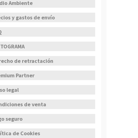
dio Ambiente
cios y gastos de envío
Q
CTOGRAMA
recho de retractación
emium Partner
so legal
ndiciones de venta
go seguro
ítica de Cookies