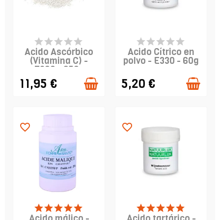
PRODUCTO
PRODUCTO
DISPONIBLE
DISPONIBLE
Ácido Ascórbico
Acido Cítrico en
(Vitamina C) -
polvo - E330 - 60g
E300 - 250g
11,95 €
5,20 €
favorite_border
favorite_border
FUERA DE STOCK
PRODUCTO
DISPONIBLE
Acido málico -
Acido tartárico -