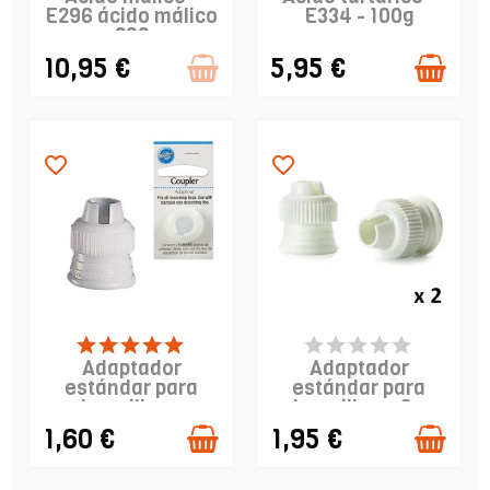
E296 ácido málico
E334 - 100g
- 200g
10,95 €
5,95 €
favorite_border
favorite_border
PRODUCTO
PRODUCTO
DISPONIBLE
DISPONIBLE
Adaptador
Adaptador
estándar para
estándar para
boquillas -
boquillas x 2 -
WILTON
IBILI
1,60 €
1,95 €