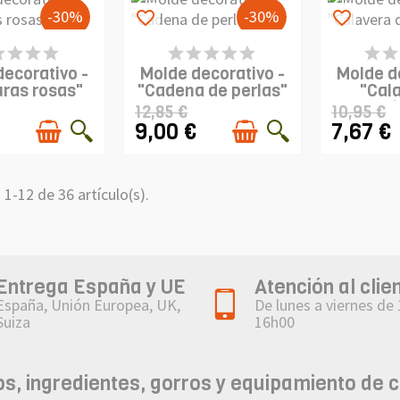
-30%
-30%
favorite_border
favorite_border
ODUCTO
ÚLTIMAS UNIDADES EN
PRO
SPONIBLE
STOCK
DIS
decorativo -
Molde decorativo -
Molde d
ras rosas"
"Cadena de perlas"
"Cal
Pi
12,85 €
10,95 €
9,00 €
7,67 €
1-12 de 36 artículo(s).
Entrega España y UE
Atención al clie
España, Unión Europea, UK,
De lunes a viernes de
Suiza
16h00
, ingredientes, gorros y equipamiento de 