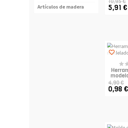
10,95 €
5,91 €
Artículos de madera
favorite_border
PR
DI
Herram
modela
4,90 €
0,98 