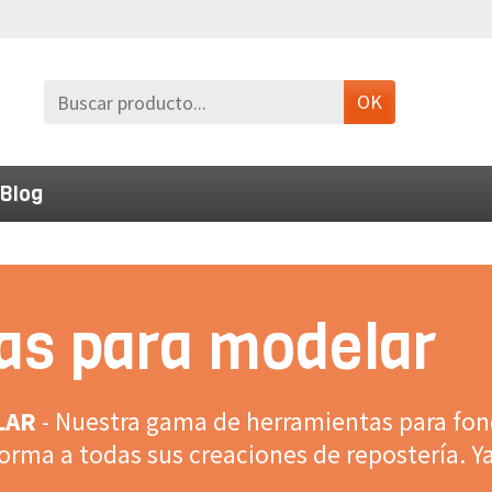
OK
Blog
as para modelar
LAR
- Nuestra gama de herramientas para fo
orma a todas sus creaciones de repostería. Ya
iva, estos accesorios permiten esculpir con fa