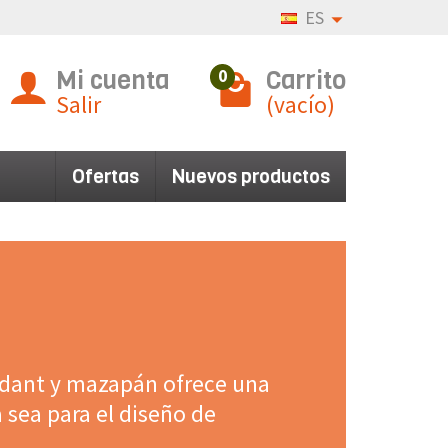
ES
Mi cuenta
Carrito
0
Salir
(vacío)
Ofertas
Nuevos productos
ndant y mazapán ofrece una
 sea para el diseño de
cilidad y precisión una