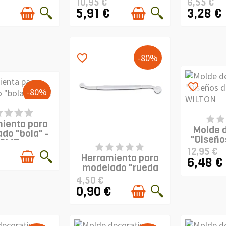
10,95 €
6,55 €
5,91 €
3,28 €
-80%
favorite_border
favorite_border
-80%
ODUCTO
PRO
SPONIBLE
ienta para
DIS
Molde 
do "bola" -
"Diseños
PME
PRODUCTO
WI
12,95 €
DISPONIBLE
€
Herramienta para
6,48 €
modelado "rueda
de corte"...
4,50 €
0,90 €