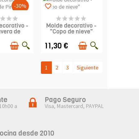
-30%
favorite_border
DUCTO
PRODUCTO
PONIBLE
DISPONIBLE
ecorativo -
Molde decorativo -
avera de
"Copo de nieve"
rata"
11,30 €
1
2
3
Siguiente
nte
Pago Seguro
 10h00 a
Visa, Mastercard, PAYPAL
cocina desde 2010