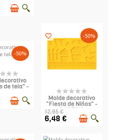
-50%
favorite_border
-50%
DUCTO
PONIBLE
decorativo
 de tela" -
PRODUCTO
LTON
DISPONIBLE
Molde decorativo
"Fiesta de Niños" -
WILTON
12,95 €
6,48 €