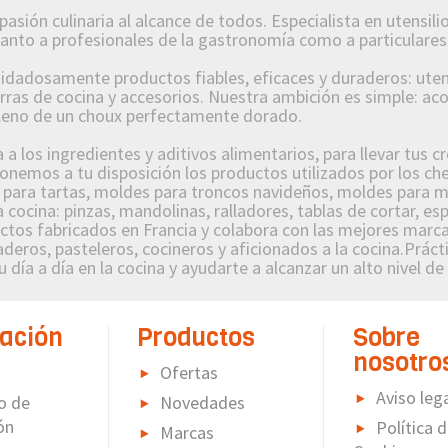
n culinaria al alcance de todos. Especialista en utensilios
 tanto a profesionales de la gastronomía como a particulares
osamente productos fiables, eficaces y duraderos: utensi
orras de cocina y accesorios. Nuestra ambición es simple: a
lleno de un choux perfectamente dorado.
 los ingredientes y aditivos alimentarios, para llevar tus c
nemos a tu disposición los productos utilizados por los che
s para tartas, moldes para troncos navideños, moldes para m
 cocina: pinzas, mandolinas, ralladores, tablas de cortar, es
s fabricados en Francia y colabora con las mejores marcas
deros, pasteleros, cocineros y aficionados a la cocina.Prácti
 día a día en la cocina y ayudarte a alcanzar un alto nivel de
ación
Productos
Sobre
nosotro
Ofertas
Aviso leg
o de
Novedades
ón
Política 
Marcas