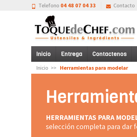
Telefono
04 48 07 04 33
Contacto
Inicio
Entrega
Contactenos
Inicio
Herramientas para modelar
Herramient
HERRAMIENTAS PARA MODE
selección completa para dar f
pasteles o la repostería creat