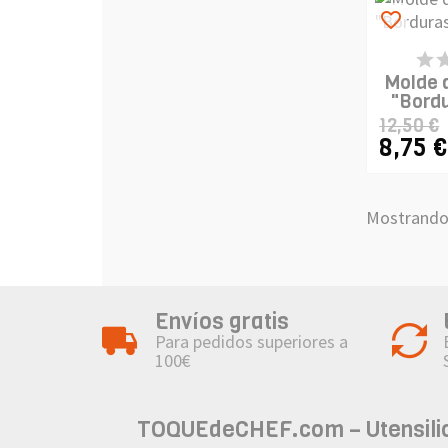
favorite_border
PR
DI
Molde 
"Bordu
12,50 €
8,75 €
Mostrando 
Envíos gratis
Para pedidos superiores a
100€
TOQUEdeCHEF.com – Utensilios