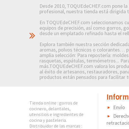
Desde 2010, TOQUEdeCHEF.com pone la pasió
profesional, nuestra tienda está dirigida
En TOQUEdeCHEF.com seleccionamos cuidad
equipos de precisión, así como gorros, g
desde un emplatado refinado hasta el re
Explora también nuestra sección dedicada a
aromas, polvos técnicos o colorantes… po
amplia selección: Para repostería: molde
rasquetas, espátulas, termómetros... Para
más.TOQUEdeCHEF.com valora los producto
al éxito de artesanos, restauradores, pana
productos están pensados para facilitar tu
Inform
Tienda online : gorros de
Envío
cocinero, delantales,
utensilios e ingredientes de
Derech
cocina y pasteleria.
retractaci
Distribuidor de las marcas :