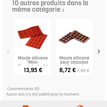
10 autres produits dans la
même catégorie :
‹
›
Moule silicone
Moule silicone
Mo
"Mini-
pour chocolat
Financier" - 20
"Praline"
"E
13,95 €
6,72 €
7,90 €
cavités
Commentaires (0)
Aucun avis n'a été publié pour le moment.