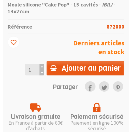
Moule silicone "Cake Pop" - 15 cavités -
IBILI
-
14x27cm
Référence
872000
Derniers articles
favorite_border
en stock
Ajouter au panier
Partager
Livraison gratuite
Paiement sécurisé
En France à partir de 60€
Paiement en ligne 100%
d'achats
sécurisé