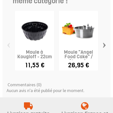
même catégorie :
‹
›
Moule à
Moule "Angel
Mou
Kougloff - 22cm
Food Cake" /
gâteau des
p
11,55 €
26,95 €
anges
Commentaires (0)
Aucun avis n'a été publié pour le moment.