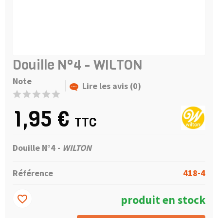
Douille N°4 - WILTON
Note
Lire les avis (0)
1,95 €
TTC
Douille N°4 -
WILTON
Référence
418-4
produit en stock
favorite_border