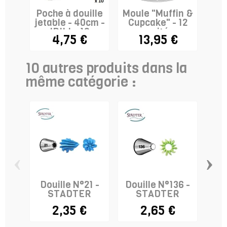
Poche à douille
Moule "Muffin &
Gri
jetable - 40cm -
Cupcake" - 12
re
IBILI x 10
cavités
4,75 €
13,95 €
10 autres produits dans la
même catégorie :
‹
›
Douille N°21 -
Douille N°136 -
Dou
STADTER
STADTER
2,35 €
2,65 €