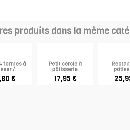
res produits dans la même caté
4 formes à
Petit cercle à
Rectan
sser /
pâtisserie
pâtiss
oirs en...
extensible x 2
extensibl
,80 €
17,95 €
25,9