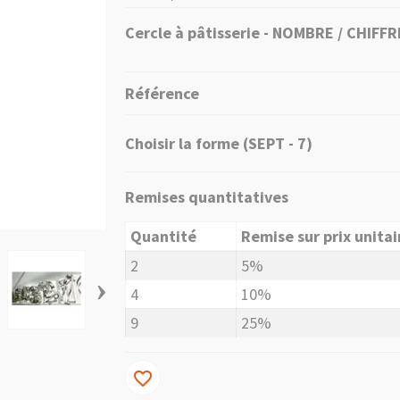
Cercle à pâtisserie - NOMBRE / CHIFFR
Référence
Choisir la forme (SEPT - 7)
Remises quantitatives
Quantité
Remise sur prix unitai
2
5%
›
4
10%
9
25%
favorite_border