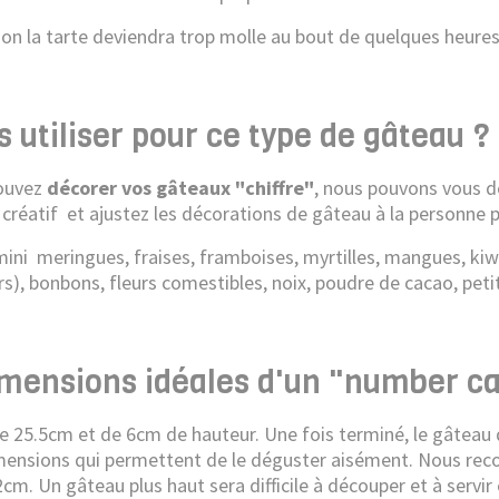
non la tarte deviendra trop molle au bout de quelques heures
 utiliser pour ce type de gâteau ?
ouvez
décorer vos gâteaux "chiffre"
, nous pouvons vous d
 créatif et ajustez les décorations de gâteau à la personne po
ini meringues, fraises, framboises, myrtilles, mangues, kiwi, 
s), bonbons, fleurs comestibles, noix, poudre de cacao, petit
imensions idéales d'un "number c
 25.5cm et de 6cm de hauteur. Une fois terminé, le gâteau do
dimensions qui permettent de le déguster aisément. Nous 
. Un gâteau plus haut sera difficile à découper et à servir 