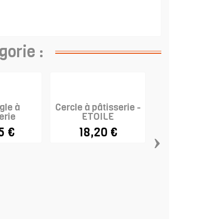
gorie :
gle à
Cercle à pâtisserie -
erie
ETOILE
e -...
5 €
18,20 €
›
Cercle à pâti
extensible - H
10cm
23,95 