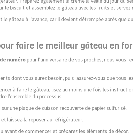
gérateur. Préparez également la crème la veille du jour du ser
r le biscuit et assemblez le gâteau avec les fruits et servez
e gâteau à l'avance, car il devient détrempée après quelques 
our faire le meilleur gâteau en fo
 de numéro
pour l'anniversaire de vos proches, nous vous 
édients dont vous aurez besoin, puis assurez-vous que tous le
ncer à faire le gâteau, lisez au moins une fois les instructio
re l'ensemble du processus.
s sur une plaque de cuisson recouverte de papier sulfurisé.
 et laissez-la reposer au réfrigérateur.
u avant de commencer et préparez les éléments de décor.