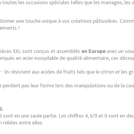
toutes les occasions spéciales telles que les mariages, les an
 donner une touche unique à vos créations pâtissières. Com
nements !
pièces XXL sont conçus et assemblés
en Europe
avec un souc
abriqués en acier inoxydable de qualité alimentaire, ces déc
 ils résistent aux acides de fruits tels que le citron et les gro
e perdent pas leur forme lors des manipulations ou de la cou
0.
 5 sont en une seule partie. Les chiffres 4, 6/9 et 0 sont en deu
 reliées entre elles.