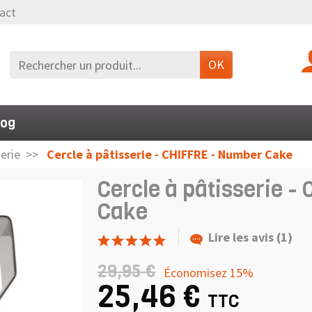
act
OK
log
serie
Cercle à pâtisserie - CHIFFRE - Number Cake
Cercle à pâtisserie 
Cake
Lire les avis (1)
29,95 €
Économisez 15%
25,46 €
TTC