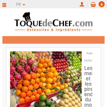
FR
0
Publié
:
24/10/2015
Les
meilleurs
et
les
pires
endroits
du
monde