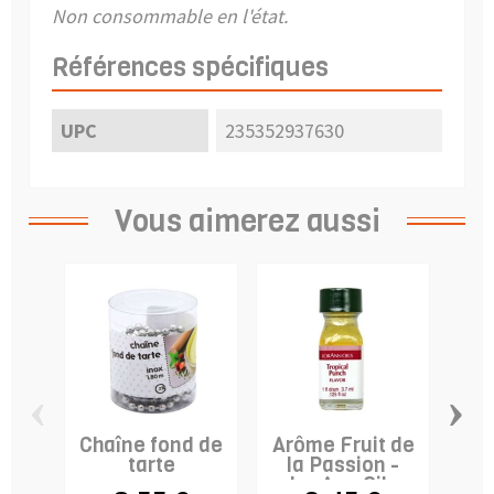
Non consommable en l'état.
Références spécifiques
UPC
235352937630
Vous aimerez aussi
‹
›
Chaîne fond de
Arôme Fruit de
Eta
tarte
la Passion -
fru
LorAnn Oils