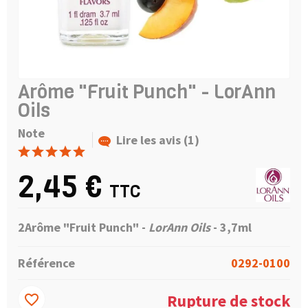
Arôme "Fruit Punch" - LorAnn
Oils
Note
Lire les avis (1)
2,45 €
TTC
2Arôme "Fruit Punch"
-
LorAnn Oils
- 3,7ml
Référence
0292-0100
Rupture de stock
favorite_border