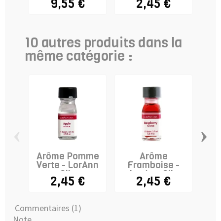
9,55 €
2,45 €
10 autres produits dans la
même catégorie :
‹
›
Arôme Pomme
Arôme
A
Verte - LorAnn
Framboise -
Oils
LorAnn Oils
L
2,45 €
2,45 €
Commentaires (1)
Note