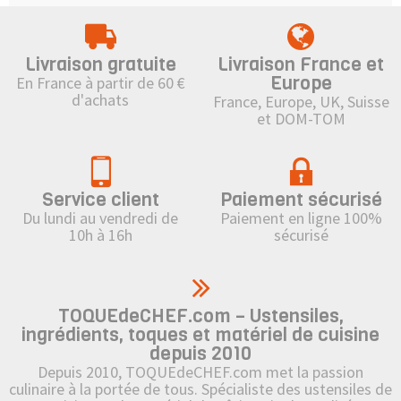
fleurs, colorants, caissette à cupcake
sur le thème des vacances, ustensiles
Livraison gratuite
Livraison France et
pour les pique-niques....
Europe
En France à partir de 60 €
d'achats
France, Europe, UK, Suisse
et DOM-TOM
Service client
Paiement sécurisé
Du lundi au vendredi de
Paiement en ligne 100%
10h à 16h
sécurisé
TOQUEdeCHEF.com – Ustensiles,
ingrédients, toques et matériel de cuisine
depuis 2010
Depuis 2010, TOQUEdeCHEF.com met la passion
culinaire à la portée de tous. Spécialiste des ustensiles de