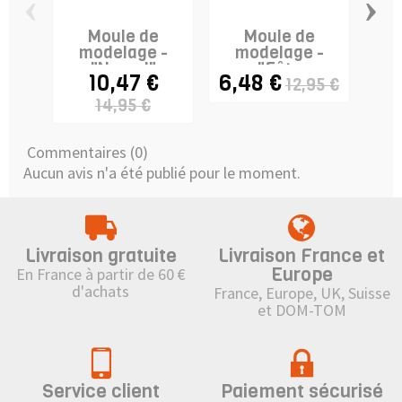
‹
›
Moule de
Moule de
modelage -
modelage -
m
"Noeud"
"Fête
10,47 €
6,48 €
5,
12,95 €
d'enfants" -
WILTON
14,95 €
Commentaires (0)
Aucun avis n'a été publié pour le moment.
Livraison gratuite
Livraison France et
Europe
En France à partir de 60 €
d'achats
France, Europe, UK, Suisse
et DOM-TOM
Service client
Paiement sécurisé