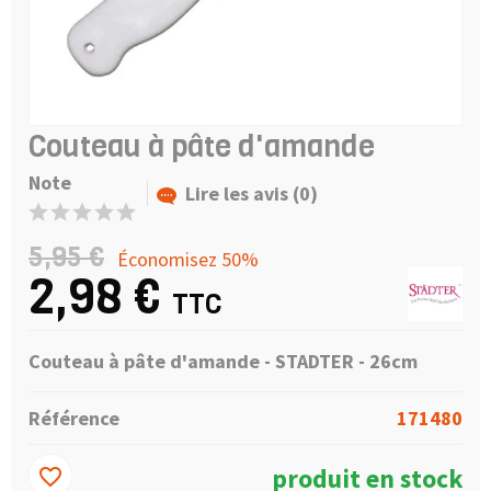
Couteau à pâte d'amande
Note
Lire les avis (0)
5,95 €
Économisez 50%
2,98 €
TTC
Couteau à pâte d'amande - STADTER - 26cm
Référence
171480
produit en stock
favorite_border