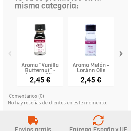
misma categoría:
‹
›
Aroma "Vanilla
Aroma Melón -
Ar
Butternut" -
LorAnn Oils
L
LorAnn Oils
2,45 €
2,45 €
Comentarios (0)
No hay reseñas de clientes en este momento.
Envíos gratis
Entrega España y UE