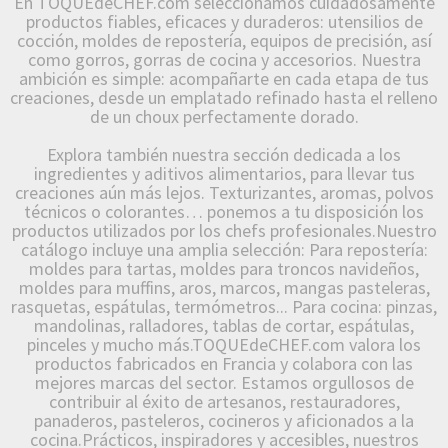
En TOQUEdeCHEF.com seleccionamos cuidadosamente
productos fiables, eficaces y duraderos: utensilios de
cocción, moldes de repostería, equipos de precisión, así
como gorros, gorras de cocina y accesorios. Nuestra
ambición es simple: acompañarte en cada etapa de tus
creaciones, desde un emplatado refinado hasta el relleno
de un choux perfectamente dorado.
Explora también nuestra sección dedicada a los
ingredientes y aditivos alimentarios, para llevar tus
creaciones aún más lejos. Texturizantes, aromas, polvos
técnicos o colorantes… ponemos a tu disposición los
productos utilizados por los chefs profesionales.Nuestro
catálogo incluye una amplia selección: Para repostería:
moldes para tartas, moldes para troncos navideños,
moldes para muffins, aros, marcos, mangas pasteleras,
rasquetas, espátulas, termómetros... Para cocina: pinzas,
mandolinas, ralladores, tablas de cortar, espátulas,
pinceles y mucho más.TOQUEdeCHEF.com valora los
productos fabricados en Francia y colabora con las
mejores marcas del sector. Estamos orgullosos de
contribuir al éxito de artesanos, restauradores,
panaderos, pasteleros, cocineros y aficionados a la
cocina.Prácticos, inspiradores y accesibles, nuestros