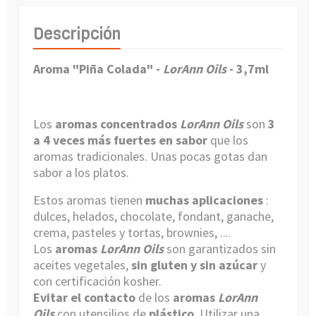
Descripción
Aroma "Piña Colada" -
LorAnn Oils
- 3,7ml
Los
aromas concentrados
LorAnn Oils
son
3
a 4 veces más fuertes en sabor
que los
aromas tradicionales. Unas pocas gotas dan
sabor a los platos.
Estos aromas tienen
muchas aplicaciones
:
dulces, helados, chocolate, fondant, ganache,
crema, pasteles y tortas, brownies, ....
Los
aromas
LorAnn Oils
son garantizados sin
aceites vegetales,
sin gluten y sin azúcar
y
con certificación kosher.
Evitar el contacto
de los
aromas
LorAnn
Oils
con utensilios de
plástico
. Utilizar
una