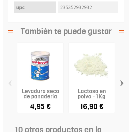
upc
235352932932
También te puede gustar
‹
›
Levadura seca
Lactosa en
Aci
de panadería
polvo - 1Kg
- 
4,95 €
16,90 €
10 otros productos en la