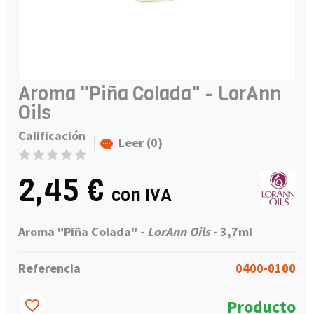
Aroma "Piña Colada" - LorAnn
Oils
Calificación
Leer (0)
2,45 €
con IVA
Aroma "Piña Colada" -
LorAnn Oils
- 3,7ml
Referencia
0400-0100
Producto
favorite_border