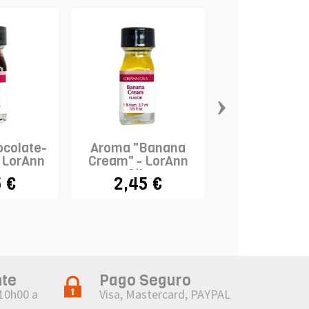
›
colate-
Aroma "Banana
Aroma Fres
- LorAnn
Cream" - LorAnn
LorAnn Oi
s
Oils
 €
2,45 €
2,45 €
nte
Pago Seguro
 10h00 a
Visa, Mastercard, PAYPAL