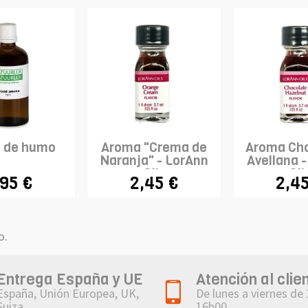
 de humo
Aroma "Crema de
Aroma Cho
Naranja" - LorAnn
Avellana 
Oils
Oil
,95 €
2,45 €
2,45
o.
Entrega España y UE
Atención al clie
España, Unión Europea, UK,
De lunes a viernes de
Suiza
16h00