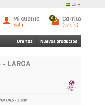
ES
Mi cuenta
Carrito
0
Salir
(vacío)
Ofertas
Nuevos productos
4 - LARGA
NN OILS
- 10cm