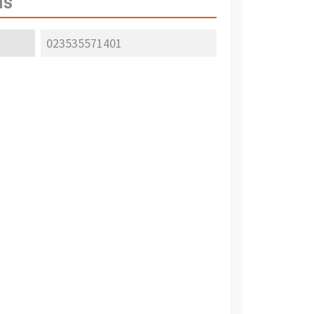
as
023535571401