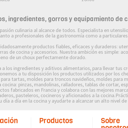
, ingredientes, gorros y equipamiento de 
n culinaria al alcance de todos. Especialista en utensilios
 tanto a profesionales de la gastronomía como a particulares
osamente productos fiables, eficaces y duraderos: utensi
orras de cocina y accesorios. Nuestra ambición es simple: a
lleno de un choux perfectamente dorado.
 los ingredientes y aditivos alimentarios, para llevar tus c
nemos a tu disposición los productos utilizados por los che
s para tartas, moldes para troncos navideños, moldes para m
 cocina: pinzas, mandolinas, ralladores, tablas de cortar, es
s fabricados en Francia y colabora con las mejores marcas
deros, pasteleros, cocineros y aficionados a la cocina.Prácti
 día a día en la cocina y ayudarte a alcanzar un alto nivel de
ación
Productos
Sobre
nosotro