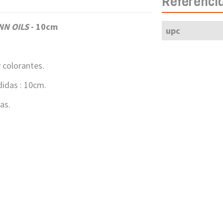
Referenci
NN OILS
- 10cm
upc
 colorantes.
didas : 10cm.
las.