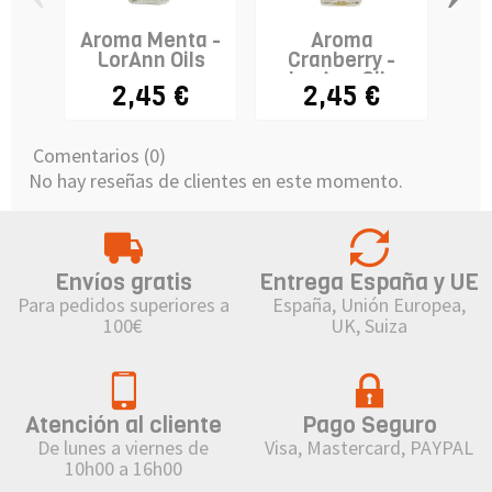
Aroma Menta -
Aroma
Ar
LorAnn Oils
Cranberry -
L
LorAnn Oils
2,45 €
2,45 €
Comentarios (0)
No hay reseñas de clientes en este momento.
Envíos gratis
Entrega España y UE
Para pedidos superiores a
España, Unión Europea,
100€
UK, Suiza
Atención al cliente
Pago Seguro
De lunes a viernes de
Visa, Mastercard, PAYPAL
10h00 a 16h00