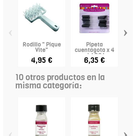
‹
›
Rodillo " Pique
Pipeta
Vite"
cuentagota x 4
bl
- LARGA
pa
4,95 €
6,35 €
10 otros productos en la
misma categoría:
‹
›