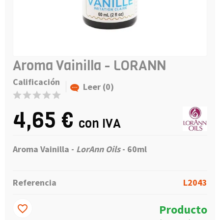
Aroma Vainilla - LORANN
Calificación
Leer (0)
4,65 €
con IVA
Aroma Vainilla -
LorAnn Oils
- 60ml
Referencia
L2043
Producto
favorite_border