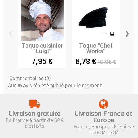
‹
›
Toque cuisinier
Toque "Chef
"Luigi"
Works"
re
ave
7,95 €
6,78 €
16,95 €
Commentaires (0)
Aucun avis n'a été publié pour le moment.
Livraison gratuite
Livraison France et
Europe
En France à partir de 60 €
d'achats
France, Europe, UK, Suisse
et DOM-TOM