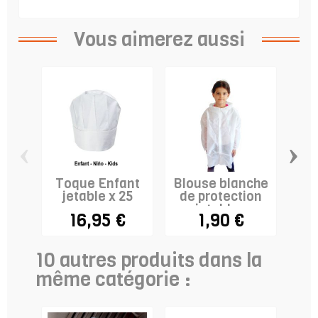
Vous aimerez aussi
‹
›
Toque Enfant
Blouse blanche
jetable x 25
de protection
jetable -
16,95 €
1,90 €
ENFANT
10 autres produits dans la
même catégorie :