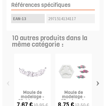
Références spécifiques
EAN-13
2971514134117
10 autres produits dans la
même catégorie :
‹
›
Moule de
Moule de
modelage -
modelage -
m
"Guirlande de
"Bordure de
7,67 €
8,75 €
5,
10,95 €
12,50 €
Fleurs"
roses"