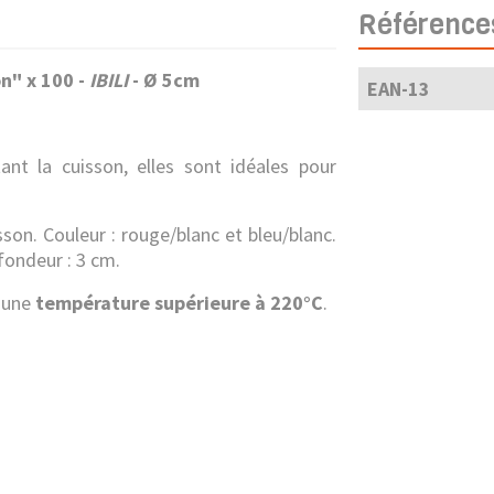
Référence
n" x 100 -
IBILI
- Ø 5cm
EAN-13
nt la cuisson, elles sont idéales pour
sson. Couleur : rouge/blanc et bleu/blanc.
fondeur : 3 cm.
à une
température supérieure à 220°C
.