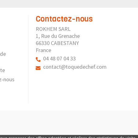
Contactez-nous
ROKHEM SARL
1, Rue du Grenache
66330 CABESTANY
France
 de
04 48 07 04 33
contact@toquedechef.com
ite
z-nous