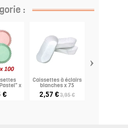
gorie :
›
ssettes
Caissettes à éclairs
Mini-caisse
Pastel" x
blanches x 75
cupcake
0
"Couleurs.
 €
2,57 €
3,40 €
3,95 €