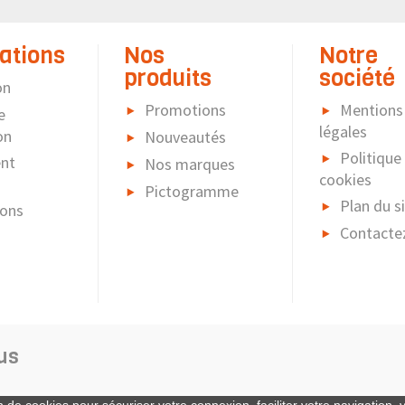
ations
Nos
Notre
produits
société
on
Promotions
Mentions
e
légales
on
Nouveautés
Politique
nt
Nos marques
cookies
Pictogramme
Plan du s
ions
Contacte
us