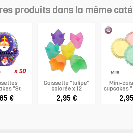
res produits dans la même caté
ssettes
Caissette "tulipe"
Mini-cai
akes "St
colorée x 12
cupcakes "
as" x 50
10
,65 €
2,95 €
2,95