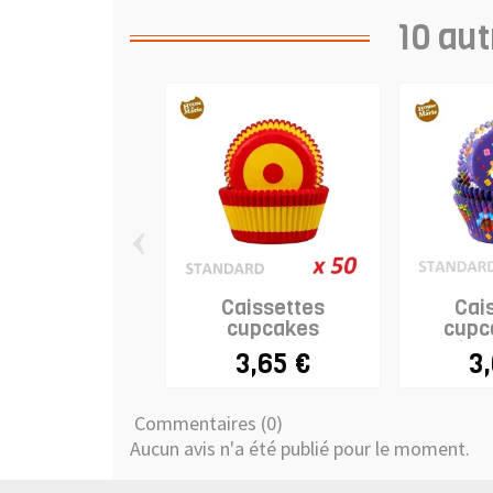
10 aut
‹
Caissettes
Cai
cupcakes
cupc
"Espagne" x 50
Nicol
3,65 €
3
Commentaires (0)
Aucun avis n'a été publié pour le moment.