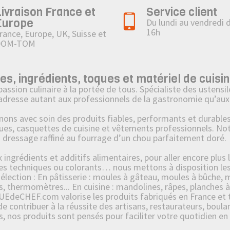
Livraison France et
Service client
Europe
Du lundi au vendredi 
16h
rance, Europe, UK, Suisse et
DOM-TOM
 ingrédients, toques et matériel de cuisin
on culinaire à la portée de tous. Spécialiste des ustensile
’adresse autant aux professionnels de la gastronomie qu’aux 
 avec soin des produits fiables, performants et durables : 
ues, casquettes de cuisine et vêtements professionnels. No
u dressage raffiné au fourrage d’un chou parfaitement doré.
ngrédients et additifs alimentaires, pour aller encore plus l
s techniques ou colorants… nous mettons à disposition les p
ection : En pâtisserie : moules à gâteau, moules à bûche, mo
s, thermomètres... En cuisine : mandolines, râpes, planches à
UEdeCHEF.com valorise les produits fabriqués en France et tr
contribuer à la réussite des artisans, restaurateurs, boulang
es, nos produits sont pensés pour faciliter votre quotidien en