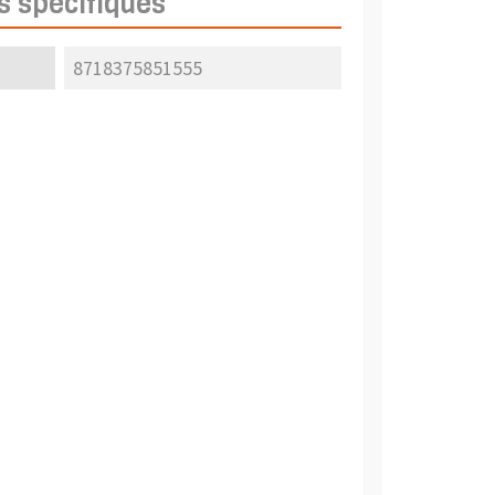
s spécifiques
8718375851555