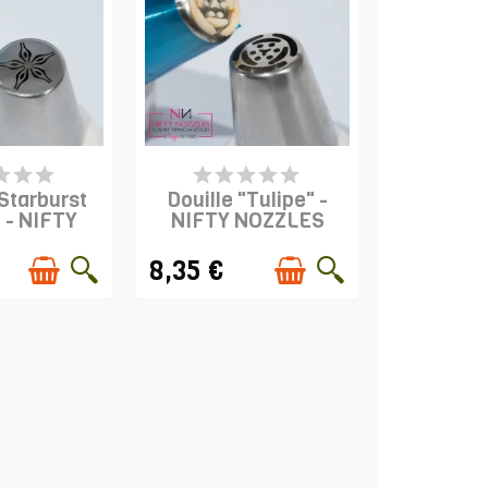
ARTICLES EN
PRODUIT EN STOCK
OCK
"Starburst
Douille "Tulipe" -
 - NIFTY
NIFTY NOZZLES
ZLES
8,35 €