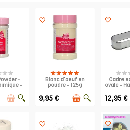
favorite_border
favorite_border
DE STOCK
PRODUIT EN STOCK
PRODUIT
Powder -
Blanc d'oeuf en
Cadre e
himique -
poudre - 125g
ovale - H
0g
9,95 €
12,95 €
favorite_border
favorite_border