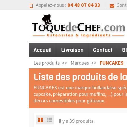
Appelez-nous :
04 48 07 04 33
Cont
Accueil
Livraison
Contact
B
Les produits
Marques
FUNCAKES
Liste des produits de
FUNCAKES est une marque hollandaise spécialis
cupcake, préparation pour muffins, ...) pour
décors comestibles pour gâteaux.
Il y a 39 produits.