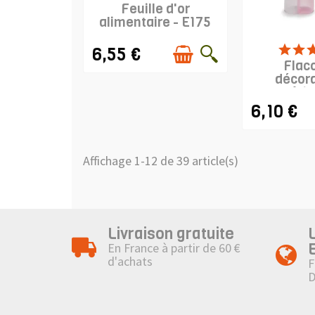
Feuille d'or
alimentaire - E175
PRODUIT 
6,55 €
Flac
décora
pâtis
6,10 €
Affichage 1-12 de 39 article(s)
Livraison gratuite
En France à partir de 60 €
d'achats
F