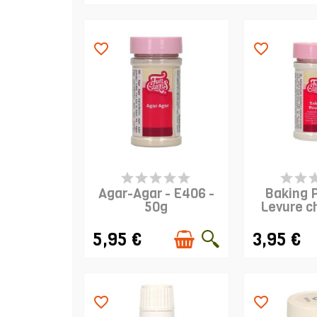
favorite_border
favorite_border
PRODUIT EN STOCK
RUPTURE 
Agar-Agar - E406 -
Baking 
50g
Levure c
8
5,95 €
3,95 €
favorite_border
favorite_border