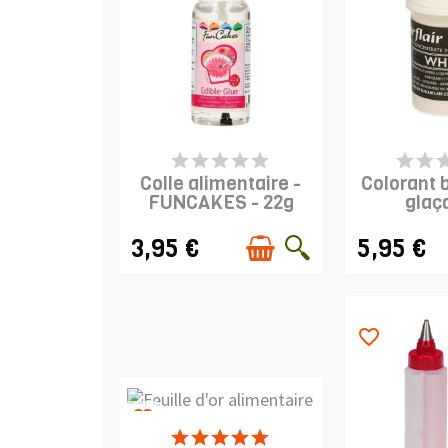
PRODUIT EN STOCK
DERNIERS A
ST
Colle alimentaire -
Colorant 
FUNCAKES - 22g
glaç
SUGAR
3,95 €
5,95 €
favorite_border
favorite_border
PRODUIT EN STOCK