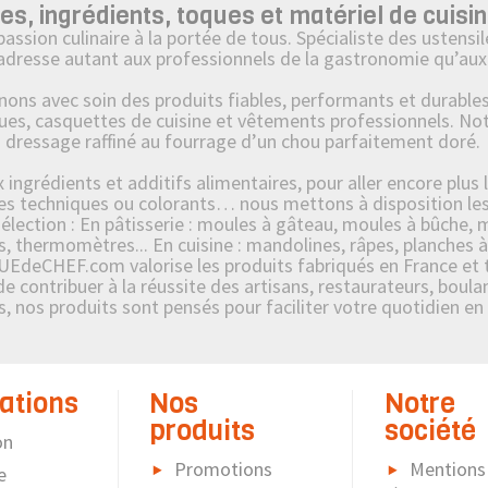
 ingrédients, toques et matériel de cuisin
on culinaire à la portée de tous. Spécialiste des ustensile
’adresse autant aux professionnels de la gastronomie qu’aux 
 avec soin des produits fiables, performants et durables : 
ues, casquettes de cuisine et vêtements professionnels. No
u dressage raffiné au fourrage d’un chou parfaitement doré.
ngrédients et additifs alimentaires, pour aller encore plus l
s techniques ou colorants… nous mettons à disposition les p
ection : En pâtisserie : moules à gâteau, moules à bûche, mo
s, thermomètres... En cuisine : mandolines, râpes, planches à
UEdeCHEF.com valorise les produits fabriqués en France et tr
contribuer à la réussite des artisans, restaurateurs, boulang
es, nos produits sont pensés pour faciliter votre quotidien en
ations
Nos
Notre
produits
société
on
Promotions
Mentions
e