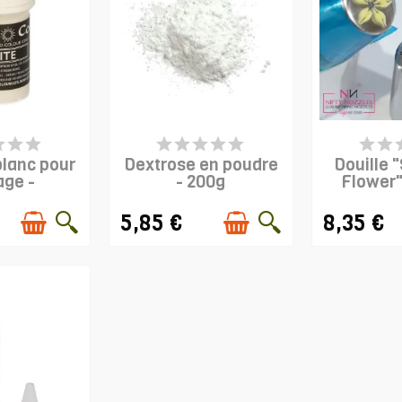
RTICLES EN
DERNIERS ARTICLES EN
DERNIERS 
OCK
STOCK
ST
blanc pour
Dextrose en poudre
Douille 
age -
- 200g
Flower"
FLAIR
NOZ
5,85 €
8,35 €