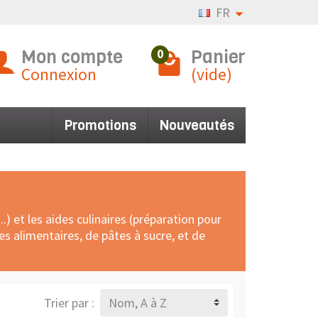
FR
Mon compte
Panier
0
Connexion
(vide)
Promotions
Nouveautés
) et les aides culinaires (préparation pour
s alimentaires, de pâtes à sucre, et de
Trier par :
Nom, A à Z