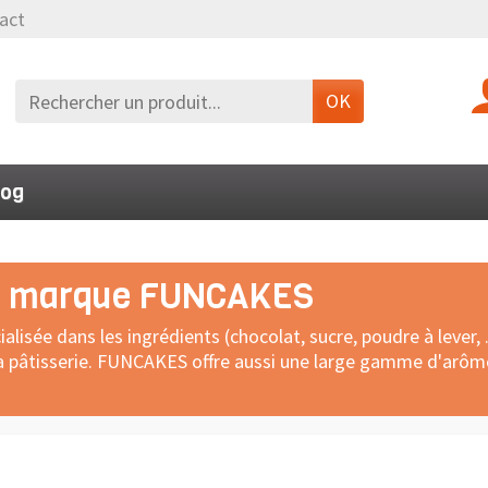
act
OK
log
 la marque FUNCAKES
ée dans les ingrédients (chocolat, sucre, poudre à lever, ...
 la pâtisserie. FUNCAKES offre aussi une large gamme d'arôme