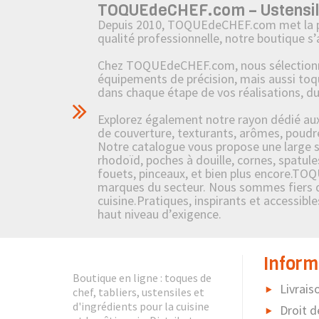
TOQUEdeCHEF.com – Ustensiles,
Depuis 2010, TOQUEdeCHEF.com met la passi
qualité professionnelle, notre boutique s
Chez TOQUEdeCHEF.com, nous sélectionnons
équipements de précision, mais aussi toq
dans chaque étape de vos réalisations, d
Explorez également notre rayon dédié aux i
de couverture, texturants, arômes, poudre
Notre catalogue vous propose une large sél
rhodoïd, poches à douille, cornes, spatule
fouets, pinceaux, et bien plus encore.TOQ
marques du secteur. Nous sommes fiers de 
cuisine.Pratiques, inspirants et accessibl
haut niveau d’exigence.
Inform
Boutique en ligne : toques de
Livrais
chef, tabliers, ustensiles et
d'ingrédients pour la cuisine
Droit d