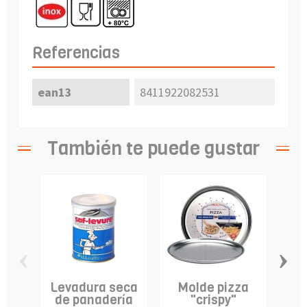
Referencias
ean13
8411922082531
También te puede gustar
‹
›
Levadura seca
Molde pizza
de panadería
"crispy"
si