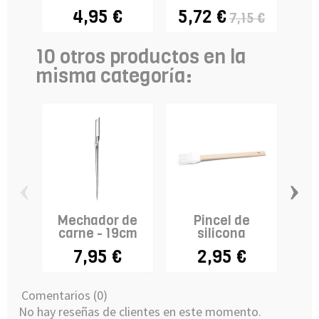
4,95 €
5,72 €
7,15 €
10 otros productos en la
misma categoría:
‹
›
Mechador de
Pincel de
carne - 19cm
silicona
r
par
7,95 €
2,95 €
Comentarios (0)
No hay reseñas de clientes en este momento.