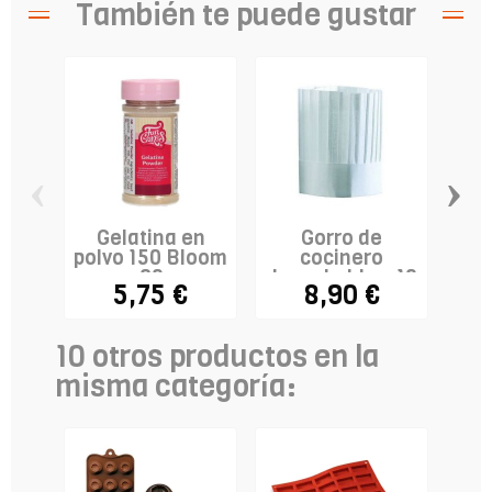
También te puede gustar
‹
›
Gelatina en
Gorro de
C
polvo 150 Bloom
cocinero
ma
- 60g
desechable x 10
5,75 €
8,90 €
- modelo...
10 otros productos en la
misma categoría: