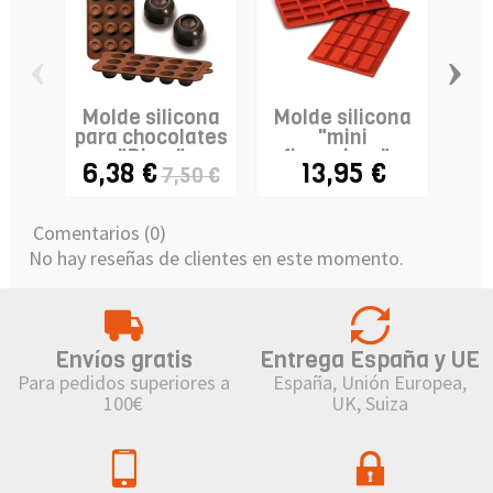
‹
›
Molde silicona
Molde silicona
Mo
para chocolates
"mini
"S
"Diam"
financiero" -
GIA
6,38 €
13,95 €
9,
7,50 €
20...
Comentarios (0)
No hay reseñas de clientes en este momento.
Envíos gratis
Entrega España y UE
Para pedidos superiores a
España, Unión Europea,
100€
UK, Suiza