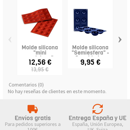
‹
›
Molde silicona
Molde silicona
Mo
"mini
"Semiesfera" -
par
magdalena" -
6 cavidades
12,56 €
9,95 €
5,
15...
13,95 €
Comentarios (0)
No hay reseñas de clientes en este momento.
Envíos gratis
Entrega España y UE
Para pedidos superiores a
España, Unión Europea,
100€
UK, Suiza