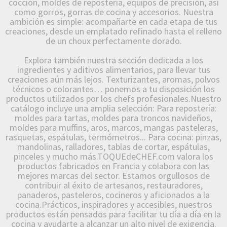
cocción, moldes de repostería, equipos de precisión, así
como gorros, gorras de cocina y accesorios. Nuestra
ambición es simple: acompañarte en cada etapa de tus
creaciones, desde un emplatado refinado hasta el relleno
de un choux perfectamente dorado.
Explora también nuestra sección dedicada a los
ingredientes y aditivos alimentarios, para llevar tus
creaciones aún más lejos. Texturizantes, aromas, polvos
técnicos o colorantes… ponemos a tu disposición los
productos utilizados por los chefs profesionales.Nuestro
catálogo incluye una amplia selección: Para repostería:
moldes para tartas, moldes para troncos navideños,
moldes para muffins, aros, marcos, mangas pasteleras,
rasquetas, espátulas, termómetros... Para cocina: pinzas,
mandolinas, ralladores, tablas de cortar, espátulas,
pinceles y mucho más.TOQUEdeCHEF.com valora los
productos fabricados en Francia y colabora con las
mejores marcas del sector. Estamos orgullosos de
contribuir al éxito de artesanos, restauradores,
panaderos, pasteleros, cocineros y aficionados a la
cocina.Prácticos, inspiradores y accesibles, nuestros
productos están pensados para facilitar tu día a día en la
cocina y ayudarte a alcanzar un alto nivel de exigencia.