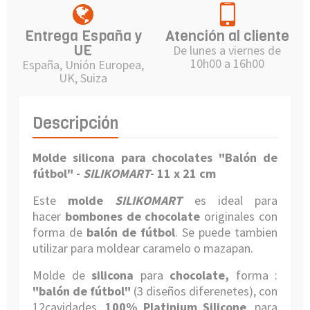
Entrega España y
Atención al cliente
UE
De lunes a viernes de
10h00 a 16h00
España, Unión Europea,
UK, Suiza
Descripción
Molde silicona para chocolates "Balón de
fútbol"
-
SILIKOMART
- 11 x 21 cm
Este
molde
SILIKOMART
es ideal para
hacer
bombones de chocolate
originales con
forma de
b
alón de fútbol
. Se puede tambien
utilizar para moldear caramelo o mazapan.
Molde de
silicona
para
chocolate,
forma :
"
b
alón de fútbol
"
(3 diseños diferenetes),
con
12cavidades.
100%
Platinium Silicone
, para