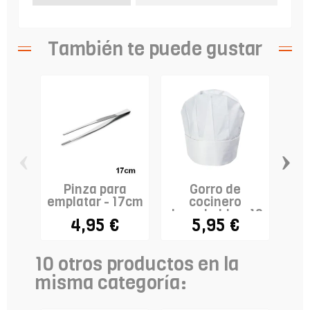
También te puede gustar
‹
›
Pinza para
Gorro de
Te
emplatar - 17cm
cocinero
C
desechable x 10
4,95 €
5,95 €
- modelo...
10 otros productos en la
misma categoría: