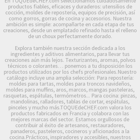
En TOQUEdeCHEF.com seleccionamos cuidadosamente
productos fiables, eficaces y duraderos: utensilios de
cocción, moldes de repostería, equipos de precisión, así
como gorros, gorras de cocina y accesorios. Nuestra
ambición es simple: acompañarte en cada etapa de tus
creaciones, desde un emplatado refinado hasta el relleno
de un choux perfectamente dorado.
Explora también nuestra sección dedicada a los
ingredientes y aditivos alimentarios, para llevar tus
creaciones aún más lejos. Texturizantes, aromas, polvos
técnicos o colorantes… ponemos a tu disposición los
productos utilizados por los chefs profesionales.Nuestro
catálogo incluye una amplia selección: Para repostería:
moldes para tartas, moldes para troncos navideños,
moldes para muffins, aros, marcos, mangas pasteleras,
rasquetas, espátulas, termómetros... Para cocina: pinzas,
mandolinas, ralladores, tablas de cortar, espátulas,
pinceles y mucho más.TOQUEdeCHEF.com valora los
productos fabricados en Francia y colabora con las
mejores marcas del sector. Estamos orgullosos de
contribuir al éxito de artesanos, restauradores,
panaderos, pasteleros, cocineros y aficionados a la
cocina.Prácticos, inspiradores y accesibles, nuestros