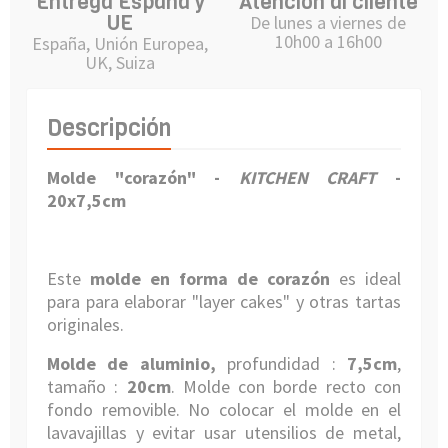
Entrega España y
Atención al cliente
UE
De lunes a viernes de
10h00 a 16h00
España, Unión Europea,
UK, Suiza
Descripción
Molde "corazón"
-
KITCHEN CRAFT
-
20x7,5cm
Este
molde en forma de
corazón
es ideal
para
para elaborar "layer cakes" y otras tartas
originales.
Molde de aluminio,
profundidad :
7,5cm
,
tamaño :
20cm
. Molde
con borde recto con
fondo removible
.
No colocar el molde en el
lavavajillas y evitar usar utensilios de metal,