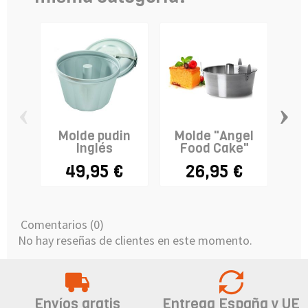
‹
›
Molde pudin
Molde "Angel
Ba
Inglés
Food Cake"
49,95 €
26,95 €
Comentarios (0)
No hay reseñas de clientes en este momento.
Envíos gratis
Entrega España y UE