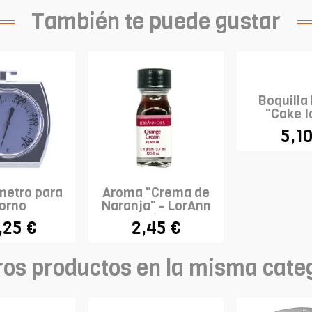
También te puede gustar
Boquilla
"Cake I
WILT
5,10
etro para
Aroma "Crema de
orno
Naranja" - LorAnn
Oils
,25 €
2,45 €
ros productos en la misma cate