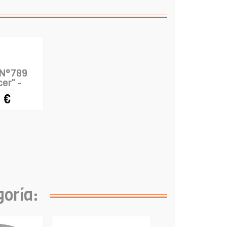
 N°789
cer" -
ON
 €
goría: