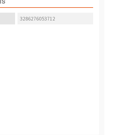
as
3286276053712