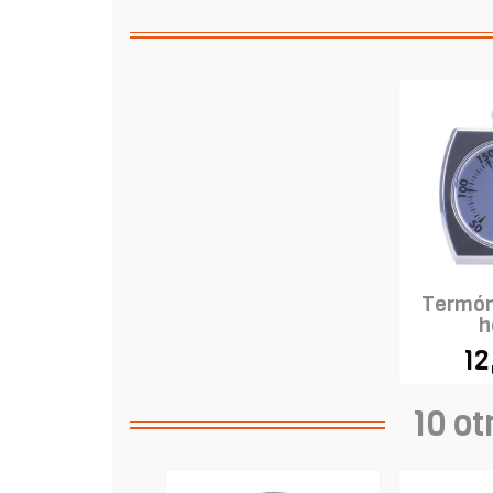
Termóm
h
12
10 ot