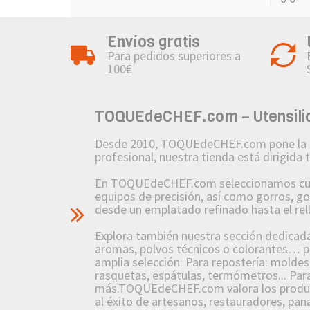
Envíos gratis
Para pedidos superiores a
100€
TOQUEdeCHEF.com – Utensilios
Desde 2010, TOQUEdeCHEF.com pone la pasió
profesional, nuestra tienda está dirigida
En TOQUEdeCHEF.com seleccionamos cuidad
equipos de precisión, así como gorros, g
desde un emplatado refinado hasta el re
Explora también nuestra sección dedicada a
aromas, polvos técnicos o colorantes… po
amplia selección: Para repostería: molde
rasquetas, espátulas, termómetros... Para
más.TOQUEdeCHEF.com valora los producto
al éxito de artesanos, restauradores, pana