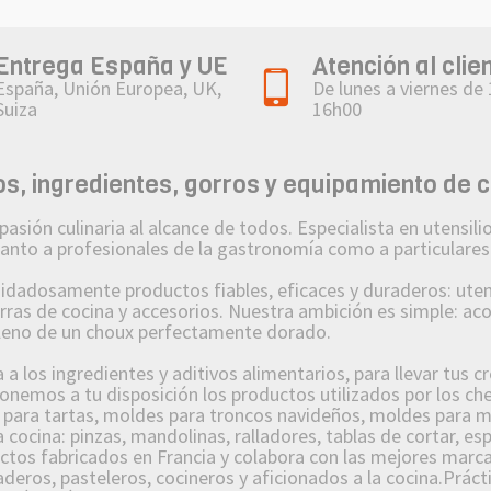
Entrega España y UE
Atención al clie
España, Unión Europea, UK,
De lunes a viernes de
Suiza
16h00
, ingredientes, gorros y equipamiento de 
n culinaria al alcance de todos. Especialista en utensilios
 tanto a profesionales de la gastronomía como a particulares
osamente productos fiables, eficaces y duraderos: utensi
orras de cocina y accesorios. Nuestra ambición es simple: a
lleno de un choux perfectamente dorado.
 los ingredientes y aditivos alimentarios, para llevar tus c
nemos a tu disposición los productos utilizados por los che
s para tartas, moldes para troncos navideños, moldes para m
 cocina: pinzas, mandolinas, ralladores, tablas de cortar, es
s fabricados en Francia y colabora con las mejores marcas
deros, pasteleros, cocineros y aficionados a la cocina.Prácti