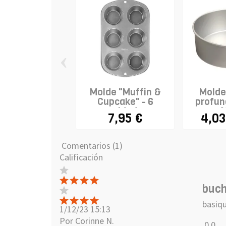
‹
Molde "Muffin &
Molde
Cupcake" - 6
profund
cavidades
7,95 €
4,03
Comentarios (1)
Calificación
buc
basiqu
1/12/23 15:13
Por Corinne N.
0
0