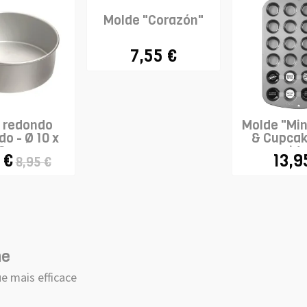
Molde "Corazón"
7,55 €
 redondo
Molde "Min
o - Ø 10 x
& Cupcak
10cm
cavid
 €
13,9
8,95 €
he
e mais efficace