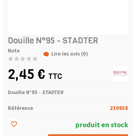
Douille N°95 - STADTER
Note
Lire les avis (0)
2,45 €
TTC
Douille N°95 -
STADTER
Référence
230958
produit en stock
favorite_border