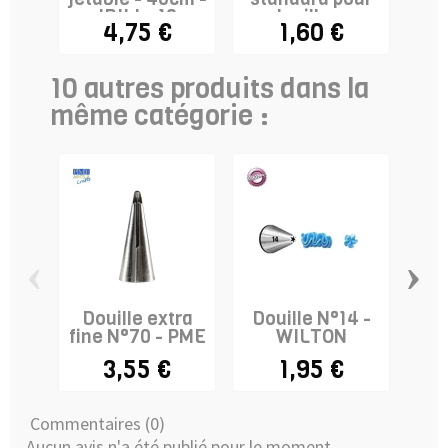
IBILI x 10
douilles -
4,75 €
1,60 €
WILTON
10 autres produits dans la
même catégorie :
‹
›
Douille extra
Douille N°14 -
Do
fine N°70 - PME
WILTON
3,55 €
1,95 €
Commentaires (0)
Aucun avis n'a été publié pour le moment.