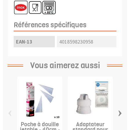
Références spécifiques
EAN-13
4018598230958
Vous aimerez aussi
‹
›
Poche à douille
Adaptateur
Poc
jetable - 40cm -
standard pour
sou