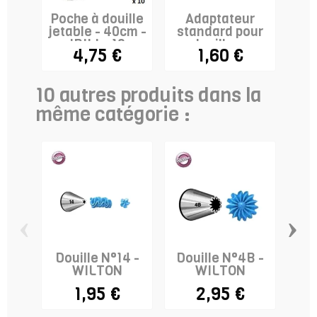
Poche à douille
Adaptateur
jetable - 40cm -
standard pour
IBILI x 10
douilles -
4,75 €
1,60 €
WILTON
10 autres produits dans la
même catégorie :
‹
›
Douille N°14 -
Douille N°4B -
Do
WILTON
WILTON
1,95 €
2,95 €