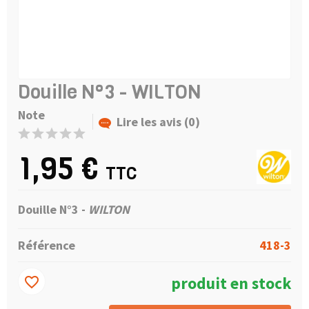
Douille N°3 - WILTON
Note
Lire les avis (0)
1,95 €
TTC
Douille N°3 -
WILTON
Référence
418-3
produit en stock
favorite_border