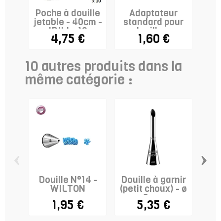
Poche à douille
Adaptateur
Poc
jetable - 40cm -
standard pour
sil
IBILI x 10
douilles -
4,75 €
1,60 €
WILTON
10 autres produits dans la
même catégorie :
‹
›
Douille N°14 -
Douille à garnir
Do
WILTON
(petit choux) - ø
8mm
1,95 €
5,35 €