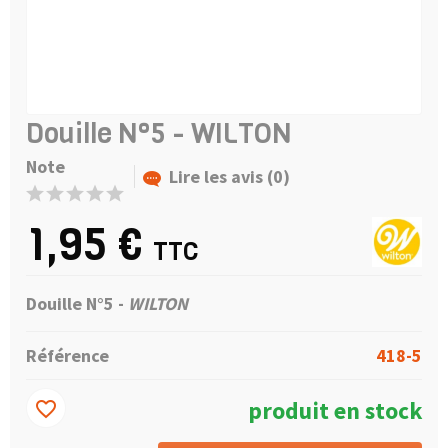
Douille N°5 - WILTON
Note
Lire les avis (0)
1,95 €
TTC
Douille N°5 -
WILTON
Référence
418-5
produit en stock
favorite_border