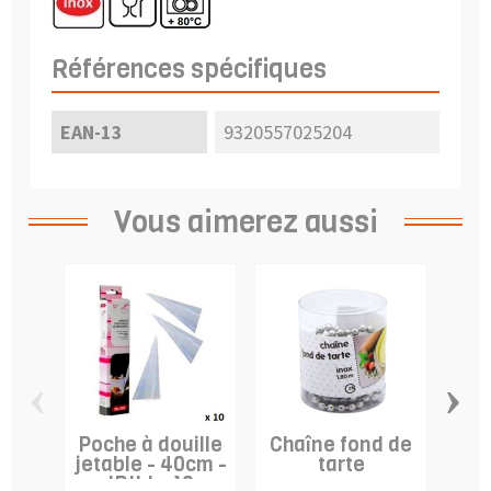
Références spécifiques
EAN-13
9320557025204
Vous aimerez aussi
‹
›
Poche à douille
Chaîne fond de
Sup
jetable - 40cm -
tarte
do
IBILI x 10