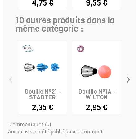
4,75 €
9,55 €
10 autres produits dans la
même catégorie :
‹
›
Douille N°21 -
Douille N°1A -
Dou
STADTER
WILTON
(pe
2,35 €
2,95 €
Commentaires (0)
Aucun avis n'a été publié pour le moment.