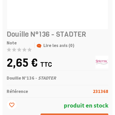
Douille N°136 - STADTER
Note
Lire les avis (0)
2,65 €
TTC
Douille N°136 -
STADTER
Référence
231368
produit en stock
favorite_border