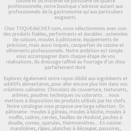
cuisine et du matériel de pâtisserie de qualité
professionnelle, notre boutique s’adresse autant aux
professionnels de la gastronomie qu’aux particuliers
exigeants.
Chez TOQUEdeCHEF.com, nous sélectionnons avec soin
des produits fiables, performants et durables : ustensiles
de cuisson, moules à pâtisserie, équipements de
précision, mais aussi toques, casquettes de cuisine et
vêtements professionnels. Notre ambition est simple :
vous accompagner dans chaque étape de vos
réalisations, du dressage raffiné au fourrage d’un chou
parfaitement doré.
Explorez également notre rayon dédié aux ingrédients et
additifs alimentaires, pour aller encore plus loin dans vos
créations culinaires. Chocolats de couverture, texturants,
arômes, poudres techniques ou colorants… nous
mettons à disposition les produits utilisés par les chefs.
Notre catalogue vous propose une large sélection : En
pâtisserie : moules à gâteau, moules à bûche, moules à
muffin, cadres, cercles, feuilles de rhodoïd, poches à
douille, cornes, spatules, thermomètres... En cuisine :
mandolines, râpes, planches à découper, passoires,