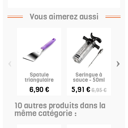
Vous aimerez aussi
‹
›
Spatule
Seringue à
triangulaire
sauce - 50ml
6,90 €
5,91 €
6,
6,95 €
10 autres produits dans la
même catégorie :