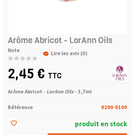
Arôme Abricot - LorAnn Oils
Note
Lire les avis (0)
2,45 €
TTC
Arôme Abricot -
LorAnn Oils
- 3,7ml
Référence
0290-0100
produit en stock
favorite_border