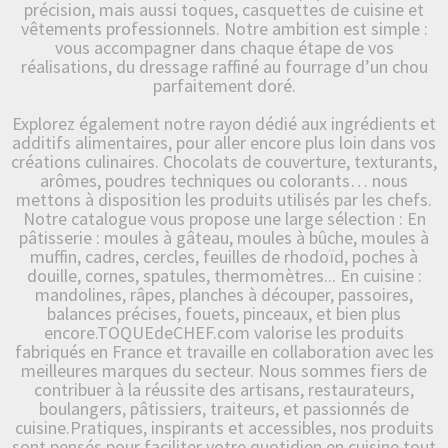
précision, mais aussi toques, casquettes de cuisine et
vêtements professionnels. Notre ambition est simple :
vous accompagner dans chaque étape de vos
réalisations, du dressage raffiné au fourrage d’un chou
parfaitement doré.
Explorez également notre rayon dédié aux ingrédients et
additifs alimentaires, pour aller encore plus loin dans vos
créations culinaires. Chocolats de couverture, texturants,
arômes, poudres techniques ou colorants… nous
mettons à disposition les produits utilisés par les chefs.
Notre catalogue vous propose une large sélection : En
pâtisserie : moules à gâteau, moules à bûche, moules à
muffin, cadres, cercles, feuilles de rhodoïd, poches à
douille, cornes, spatules, thermomètres... En cuisine :
mandolines, râpes, planches à découper, passoires,
balances précises, fouets, pinceaux, et bien plus
encore.TOQUEdeCHEF.com valorise les produits
fabriqués en France et travaille en collaboration avec les
meilleures marques du secteur. Nous sommes fiers de
contribuer à la réussite des artisans, restaurateurs,
boulangers, pâtissiers, traiteurs, et passionnés de
cuisine.Pratiques, inspirants et accessibles, nos produits
sont pensés pour faciliter votre quotidien en cuisine tout