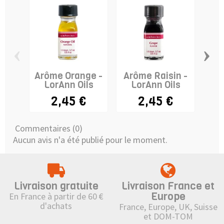
‹
›
Arôme Orange -
Arôme Raisin -
Arô
LorAnn Oils
LorAnn Oils
L
2,45 €
2,45 €
Commentaires (0)
Aucun avis n'a été publié pour le moment.
Livraison gratuite
Livraison France et
Europe
En France à partir de 60 €
d'achats
France, Europe, UK, Suisse
et DOM-TOM