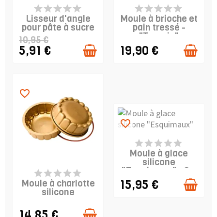
PRODUIT EN STOCK
PRODUIT EN STOCK
Lisseur d'angle
Moule à brioche et
pour pâte à sucre
pain tressé -
-...
"Treccia"
10,95 €
5,91 €
19,90 €
favorite_border
favorite_border
PRODUIT EN STOCK
Moule à glace
silicone
PRODUIT EN STOCK
"Esquimaux" - 2...
15,95 €
Moule à charlotte
silicone
14,85 €