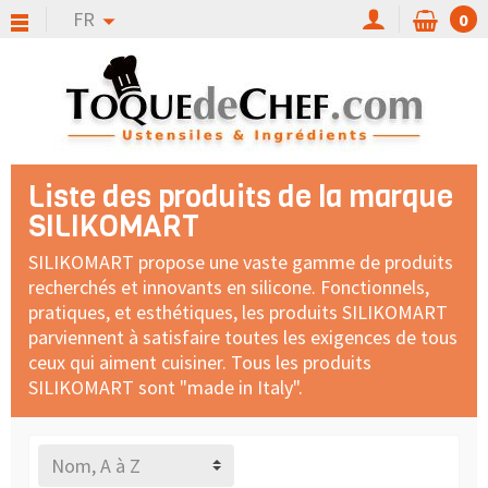
FR
0
Liste des produits de la marque
SILIKOMART
SILIKOMART propose une vaste gamme de produits
recherchés et innovants en silicone. Fonctionnels,
pratiques, et esthétiques, les produits SILIKOMART
parviennent à satisfaire toutes les exigences de tous
ceux qui aiment cuisiner. Tous les produits
SILIKOMART sont "made in Italy".
Nom, A à Z