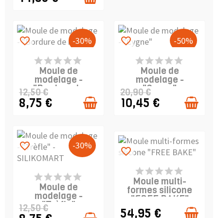
-30%
-50%
favorite_border
favorite_border
PRODUIT EN STOCK
DERNIERS ARTICLES
EN STOCK
Moule de
Moule de
modelage -
modelage -
"Bordure de
"Cygne"
12,50 €
20,90 €
roses"
8,75 €
10,45 €
-30%
favorite_border
favorite_border
DERNIERS ARTICLES
DERNIERS ARTICLES
EN STOCK
Moule multi-
EN STOCK
Moule de
formes silicone
modelage -
"FREE BAKE"
"Trèfle"
12,50 €
54,95 €