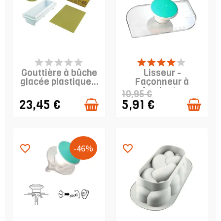
DERNIERS ARTICLES
DERNIERS ARTICLES
EN STOCK
EN STOCK
Gouttière à bûche
Lisseur -
glacée plastique...
Façonneur à
fondant -
10,95 €
SILIKOMART
23,45 €
5,91 €
-46%
favorite_border
favorite_border