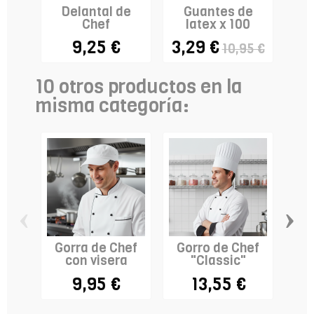
Delantal de
Guantes de
P
Chef
latex x 100
9,25 €
3,29 €
10,95 €
10 otros productos en la
misma categoría:
‹
›
Gorra de Chef
Gorro de Chef
con visera
"Classic"
des
9,95 €
13,55 €